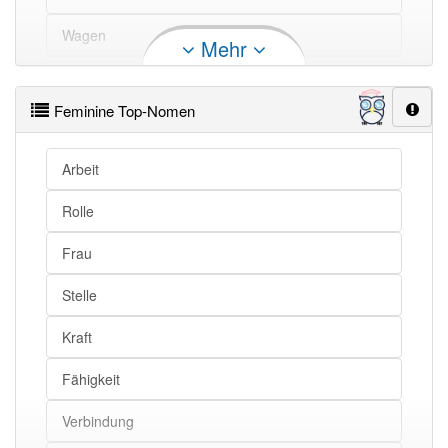
Wagen
Mehr
Bericht
Feminine Top-Nomen
Schaden
Raum
Arbeit
Rand
Rolle
Kampf
Frau
Vertrag
Stelle
Kopf
Kraft
Punkt
Fähigkeit
Zug
Verbindung