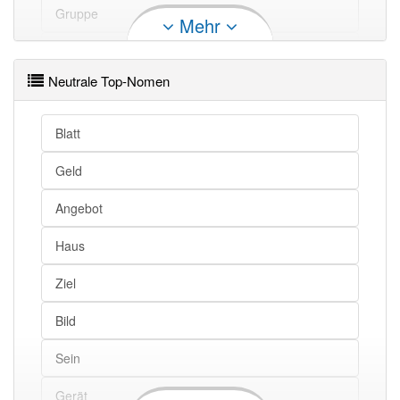
Druck
Gruppe
Mehr
Boden
Rechnung
Neutrale Top-Nomen
Stoff
Führung
Mann
Leistung
Blatt
Auftrag
Platte
Geld
Grund
Gruppe
Angebot
Prozess
Leitung
Haus
Streit
Aufnahme
Ziel
Schutz
Seite
Bild
Plan
Ordnung
Sein
Sprung
Grenze
Gerät