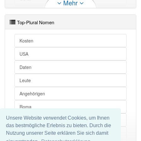
Mehr
Schuss
Haltung
Kommen
Versuch
Top-Plural Nomen
Fahrt
Geschäft
Lehrer
Welle
Gehen
Kosten
Geist
Geschichte
Programm
USA
Geist
Sprache
Stück
Daten
Schule
Kind
Leute
Einrichtung
Zeichen
Angehörigen
Scheibe
Verfahren
Roma
Wahl
Glas
Unsere Website verwendet Cookies, um Ihnen
Alpen
das bestmögliche Erlebnis zu bieten. Durch die
Ebene
Holz
Finanzen
Nutzung unserer Seite erklären Sie sich damit
Mehr