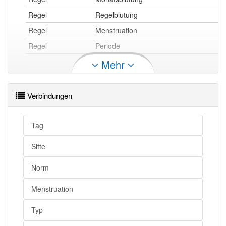
Regel
Regelblutung
Regel
Menstruation
Regel
Periode
Mehr
Regel
Richtlinie
Verbindungen
Regel
Verfügung
Regel
Verordnung
Tag
Regel
Order
Sitte
Regel
Vorschrift
Norm
Menstruation
Regel
Standard
Regel
Leistungssoll
Typ
Regel
Maßstab