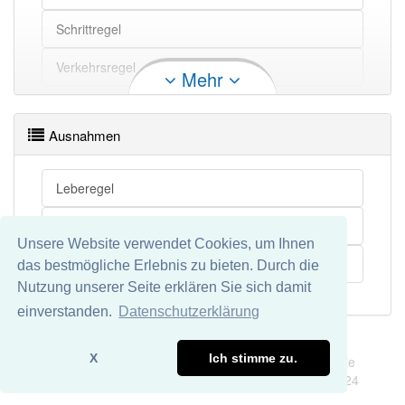
Regel
Grundsatz
Gepflogenheit
Schrittregel
Regel
Typ
Usance
Verkehrsregel
Mehr
Regel
Norm
Menses
Ordensregel
Ausnahmen
Vorgabe
Grundregel
Regel
Gesetzmäßigkeit
Haltregel
Leberegel
Regel openthesaurus
Amateurregel
Kieselsäuregel
Unsere Website verwendet Cookies, um Ihnen
Platzregel
Qualifikationsregel
das bestmögliche Erlebnis zu bieten. Durch die
Nutzung unserer Seite erklären Sie sich damit
Kettenregel
einverstanden.
Datenschutzerklärung
Transformationsregel
Impressum
Datenschutz
X
Ich stimme zu.
Wir übernehmen keine Garantie und keine Haftung für die
Fünfsekundenregel
Richtigkeit und Vollständigkeit dieser Seite. DDDEasy 2024