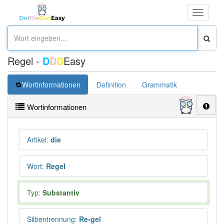
Toggle
navigati
Regel -
D
D
D
Easy
Wortinformationen
Definition
Grammatik
Synonym
Wortinformationen
Artikel
:
die
Wort
:
Regel
Typ:
Substantiv
Silbentrennung
:
Re•gel