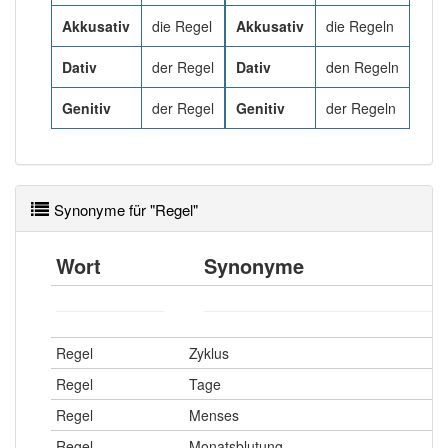
87% unserer Spielapp-Nutzer haben den Artikel
korrekt erraten.
Akkusativ
die Regel
Akkusativ
die Regeln
Dativ
der Regel
Dativ
den Regeln
Genitiv
der Regel
Genitiv
der Regeln
Synonyme für "Regel"
Wort
Synonyme
Regel
Zyklus
Regel
Tage
Regel
Menses
Regel
Monatsblutung