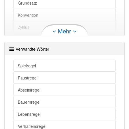
Grundsatz
Regel
Norm
Konvention
Regel
Vorgabe
Regel
Richtlinie
Zyklus
Mehr
Order
Verwandte Wörter
Regel
Usance
Verfügung
Regel
Usanz
Verordnung
Spielregel
Regel
Sitte
Vorschrift
Regel
Konvention
Faustregel
Regel
Brauch
Brauch
Abseitsregel
Regel
Gepflogenheit
Usus
Bauernregel
Regel
Gewohnheit
Regel
Gesetzmäßigkeit
Usus
Lebensregel
Gewohnheit
Verhaltensregel