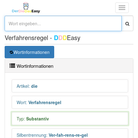
Toggle
navigati
Verfahrensregel -
D
D
D
Easy
Wortinformationen
Wortinformationen
Artikel
:
die
Wort
:
Verfahrensregel
Typ:
Substantiv
Silbentrennung
:
Ver•fah•rens•re•gel