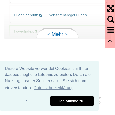
Duden geprüft:
Verfahrensregel Duden
PowerIndex:
3
Mehr
Häufigkeit: 4 von 10
Wörter mit Endung
-verfahrensregel
: 1
Unsere Website verwendet Cookies, um Ihnen
Wörter mit Endung
-verfahrensregel
aber mit einem
das bestmögliche Erlebnis zu bieten. Durch die
anderen Artikel
die
: 0
Nutzung unserer Seite erklären Sie sich damit
einverstanden.
Datenschutzerklärung
96% unserer Spielapp-Nutzer haben den Artikel
Impressum
Datenschutz
korrekt erraten.
Wir übernehmen keine Garantie und keine Haftung für die
X
Ich stimme zu.
Richtigkeit und Vollständigkeit dieser Seite. DDDEasy 2024