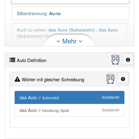
Silbentrennung
:
Au•to
Auch zu sehen
:
das
Auto
(Substantiv)
,
das
Auto
(Substantiv)
Mehr
Mehr
Plural
:
die Autos, die Autos
Auto Definition
Duden geprüft:
Auto Duden
Wörter mit gleicher Schreibung
Auto Wiktionary
das Auto //
Substantiv
Automobil
PowerIndex:
654
das Auto //
Substantiv
Handlung, Spiel
Häufigkeit: 8 von 10