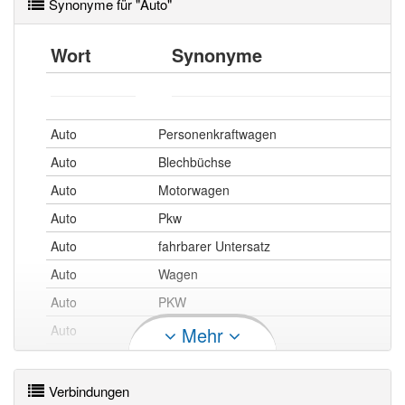
Synonyme für "Auto"
Singular
Plural
Wort
Synonyme
das
die
Nominativ
Nominativ
Auto
Autos
das
die
Akkusativ
Akkusativ
Auto
Autos
Auto
Personenkraftwagen
Auto
Blechbüchse
dem
den
Dativ
Dativ
Auto
Autos
Auto
Motorwagen
Auto
Pkw
des
der
Genitiv
Genitiv
Autos
Autos
Auto
fahrbarer Untersatz
Auto
Wagen
Auto
PKW
Singular
Plural
Auto
Automobil
Mehr
das
die
Nominativ
Nominativ
Auto
Autos
Auto
Personenwagen
das
die
Verbindungen
Akkusativ
Akkusativ