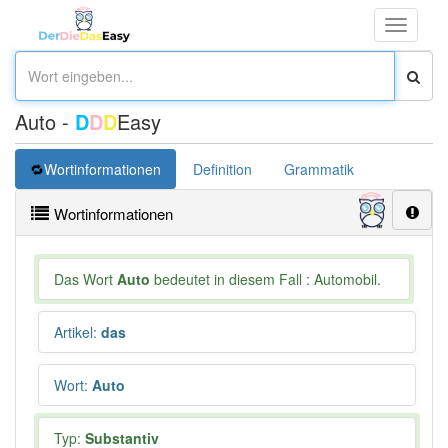
Toggle
navigati
Auto -
D
D
D
Easy
Wortinformationen
Definition
Grammatik
Synonym
Wortinformationen
Das Wort
Auto
bedeutet in diesem Fall : Automobil.
Artikel
:
das
Wort
:
Auto
Typ:
Substantiv