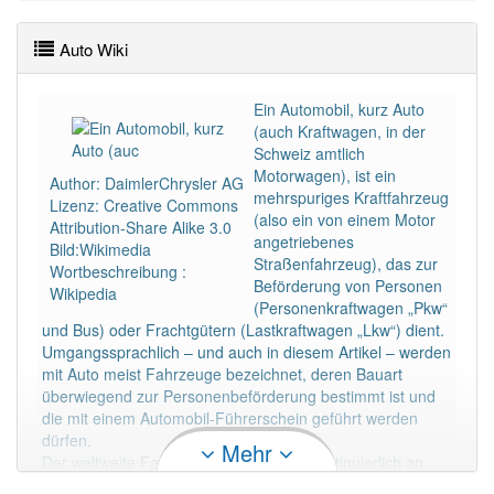
Wörter mit Endung
-auto
: 46
Auto Wiki
Wörter mit Endung
-auto
aber mit einem anderen
Artikel: 1
Ein Automobil, kurz Auto
(auch Kraftwagen, in der
85% unserer Spielapp-Nutzer haben den Artikel
Schweiz amtlich
korrekt erraten.
Motorwagen), ist ein
Author: DaimlerChrysler AG
mehrspuriges Kraftfahrzeug
Lizenz: Creative Commons
(also ein von einem Motor
Attribution-Share Alike 3.0
angetriebenes
Bild:Wikimedia
Straßenfahrzeug), das zur
Wortbeschreibung :
Beförderung von Personen
Wikipedia
(Personenkraftwagen „Pkw“
und Bus) oder Frachtgütern (Lastkraftwagen „Lkw“) dient.
Umgangssprachlich – und auch in diesem Artikel – werden
mit Auto meist Fahrzeuge bezeichnet, deren Bauart
überwiegend zur Personenbeförderung bestimmt ist und
die mit einem Automobil-Führerschein geführt werden
dürfen.
Mehr
Der weltweite Fahrzeugbestand steigt kontinuierlich an
und lag im Jahr 2010 bei über 1,015 Milliarden