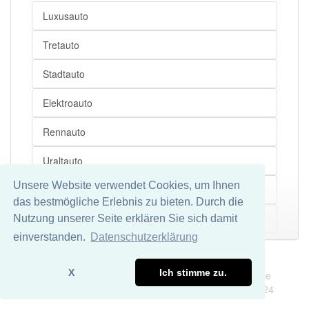
Personenkraftwagen
Luxusauto
Bauart
Tretauto
Beförderung
Stadtauto
Pkw
Elektroauto
Rennauto
Uraltauto
Unsere Website verwendet Cookies, um Ihnen
Zitronenauto
das bestmögliche Erlebnis zu bieten. Durch die
Rettungsauto
Nutzung unserer Seite erklären Sie sich damit
Mehr
einverstanden.
Datenschutzerklärung
Mietauto
Impressum
Datenschutz
X
Ich stimme zu.
Wir übernehmen keine Garantie und keine Haftung für die
Feuerwehrauto
Richtigkeit und Vollständigkeit dieser Seite. DDDEasy 2024
Serienauto