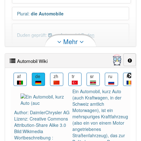
Plural
:
die Automobile
Duden geprüft:
Automobil Duden
Mehr
Automobil Wiktionary
Automobil Wiki
PowerIndex:
13
als
af
de
zh
tr
sr
ru
ro
Häufigkeit: 6 von 10
Ein Automobil, kurz Auto
(auch Kraftwagen, in der
Wörter mit Endung
-automobil
: 2
Schweiz amtlich
Motorwagen), ist ein
Author: DaimlerChrysler AG
mehrspuriges Kraftfahrzeug
Lizenz: Creative Commons
Wörter mit Endung
-automobil
aber mit einem
(also ein von einem Motor
Attribution-Share Alike 3.0
anderen Artikel
das
: 0
angetriebenes
Bild:Wikimedia
Straßenfahrzeug), das zur
Wortbeschreibung :