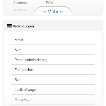
Automobil
PKW
Automobil
Auto
Mehr
Automobil
Personenwagen
Verbindungen
Automobil openthesaurus
Motor
Auto
Personenbeförderung
Führerschein
Bus
Lastkraftwagen
Motorwagen