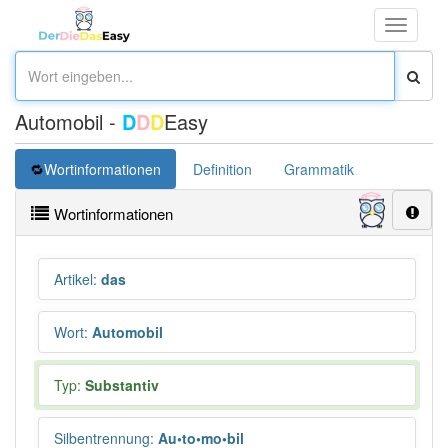
Toggle
navigati
Automobil -
D
D
D
Easy
Wortinformationen
Definition
Grammatik
Synonym
Wortinformationen
Artikel
:
das
Wort
:
Automobil
Typ:
Substantiv
Silbentrennung
:
Au•to•mo•bil