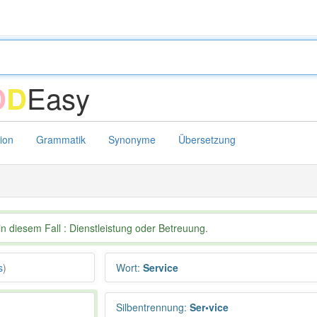
Easy
D
D
tion
Grammatik
Synonyme
Übersetzung
n diesem Fall : Dienstleistung oder Betreuung.
s
)
Wort
:
Service
Silbentrennung
:
Ser•vice