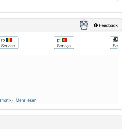
Feedback
ro
pt
pl
Service
Serviço
Serwis
rmatik)
Mehr lesen