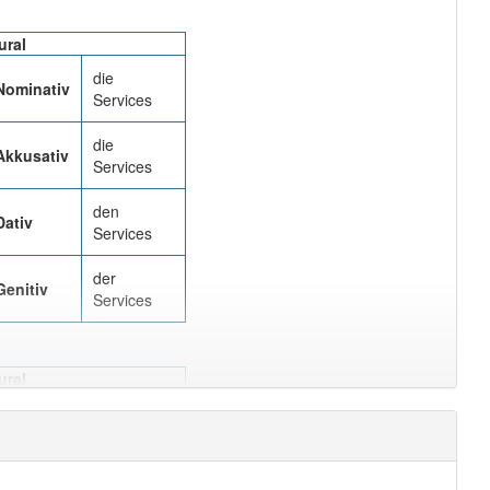
ural
die
Nominativ
Services
die
Akkusativ
Services
den
Dativ
Services
der
Genitiv
Services
ural
die
Nominativ
Services
die