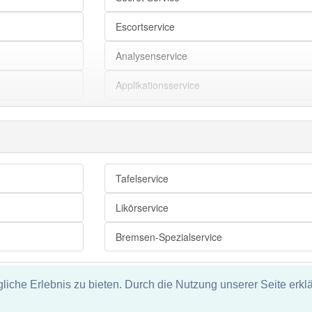
Escortservice
Analysenservice
Applikationsservice
Automatenservice
Babysitting-Service
Baumaschinenservice
Tafelservice
Beschichtungsservice
Likörservice
Brauereiservice
Bremsen-Spezialservice
Büroservice
che Erlebnis zu bieten. Durch die Nutzung unserer Seite erklä
Computerservice
tz
ie und keine Haftung für die Richtigkeit und Vollständigkeit dieser S