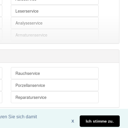
Leserservice
Analyseservice
Armaturenservice
Automationsservice
Bankenservice
Baureinigungsservice
Rauchservice
Bootsservice
Porzellanservice
Buchhaltungsservice
Reparaturservice
Callcenterservice
ren Sie sich damit
Datenservice
X
Ich stimme zu.
eite. DDDEasy 2024