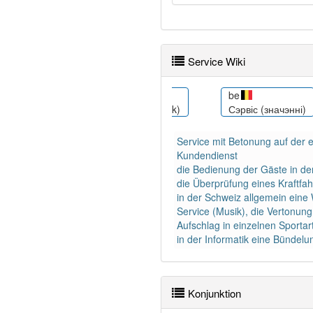
Service Wiki
cs
be
aeth
Služba (rozcestník)
Сэрвіс (значэнні)
Service mit Betonung auf der er
Kundendienst
die Bedienung der Gäste in de
die Überprüfung eines Kraftfah
in der Schweiz allgemein eine
Service (Musik), die Vertonung
Aufschlag in einzelnen Sporta
in der Informatik eine Bündelu
Konjunktion