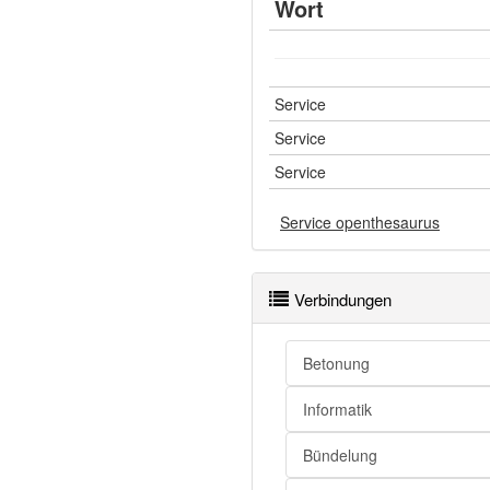
Akkusativ
den Se
Wort
Dativ
dem S
des Se
Genitiv
Service
Servic
Service
Service
Service openthesaurus
Singular
Nominativ
das Se
Verbindungen
Akkusativ
das Se
Dativ
dem S
Betonung
Genitiv
des Se
Informatik
Bündelung