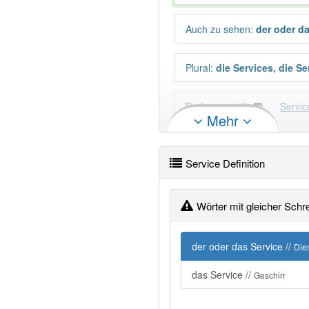
Auch zu sehen
:
der oder d
Plural
:
die Services, die Se
Duden geprüft:
Servi
Mehr
PowerIndex:
2
Service Definition
Wörter mit Endung
-service
Wörter mit gleicher Schr
91% unserer Spielapp-Nutzer
der oder das Service //
Die
das Service //
Geschirr