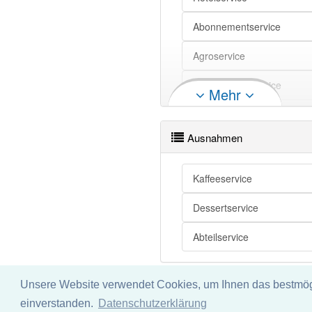
Abonnementservice
Agroservice
Anwendungsservice
Mehr
Ausstellungsservice
Ausnahmen
Automobilservice
Bankettservice
Kaffeeservice
Beratungsservice
Dessertservice
Brandschutzservice
Abteilservice
Bügelservice
Unsere Website verwendet Cookies, um Ihnen das bestmögli
Chemieservice
Impressum
Datenschu
einverstanden.
Datenschutzerklärung
Wir übernehmen keine Garant