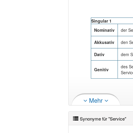
Singular 1
Nominativ
der Se
Akkusativ
den Se
Dativ
dem S
des Se
Genitiv
Servic
Mehr
Singular 1
Synonyme für "Service"
Nominativ
der Se