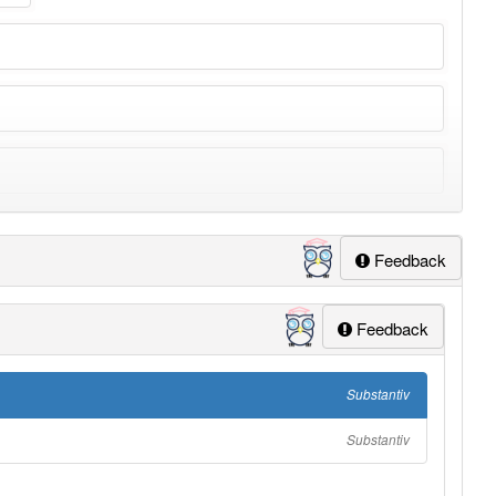
Feedback
ung
-service
aber mit einem anderen Artikel: 8
Feedback
Substantiv
Substantiv