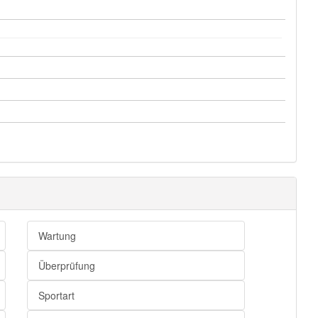
Akkusativ
Services
den
Dativ
Services
der
Genitiv
Services
Wartung
Überprüfung
Sportart