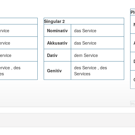
Pl
Singular 2
rvice
Nominativ
das Service
rvice
Akkusativ
das Service
ervice
Dativ
dem Service
rvice , des
des Service , des
Genitiv
es
Services
Pl
Singular 2
rvice
Nominativ
das Service