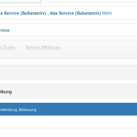
as
Service
(Substantiv)
,
das
Service
(Substantiv)
Mehr
rvice
ce Duden
Service Wiktionary
Häufigkeit: 8 von 10
: 20
Wörter mit End
eibung
 haben den Artikel korrekt erraten.
nstleistung, Betreuung