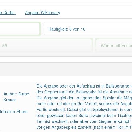
e Duden
Angabe Wiktionary
Häufigkeit: 8 von 10
: 39
Wörter mit End
 haben den Artikel korrekt erraten.
Die Angabe oder der Aufschlag ist in Ballsportarten
des Gegners auf die Ballangabe ist die Annahme 
Author: Diane
Die Angabe gibt dem aufgebenden Spieler die Möglich
Krauss
mehr oder minder großer Vorteil, sodass die Angab
Partie wechselt. Dabei gibt es Spielsysteme, in de
ribution-Share
einer gewissen festen Serie (zweimal beim Tischte
Tennis) wechselt, oder aber vom Gegner erkämpft 
vorigen Angabespiels zusteht (nach einem Tor im F
a