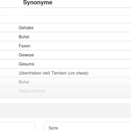
Synonyme
Gehabe
Buhei
Faxen
Gewese
Gesums
(übertrieben viel) Tamtam (um etwas)
Bohei
Gekünsteltheit
Affektiertheit
Ziererei
Geziere
Getue
Serie