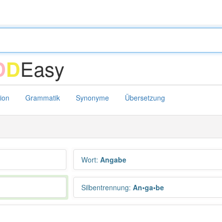
Easy
D
D
tion
Grammatik
Synonyme
Übersetzung
Wort
:
Angabe
Silbentrennung
:
An•ga•be