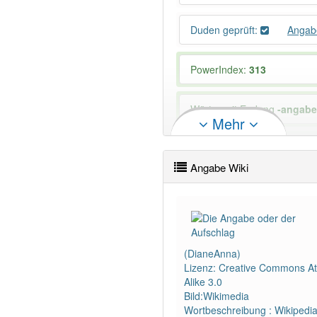
Duden geprüft:
Angab
PowerIndex:
313
Wörter mit Endung
-angabe
Mehr
97% unserer Spielapp-Nutzer
Angabe Wiki
(DianeAnna)
Lizenz: Creative Commons Att
Alike 3.0
Bild:Wikimedia
Wortbeschreibung : Wikipedi