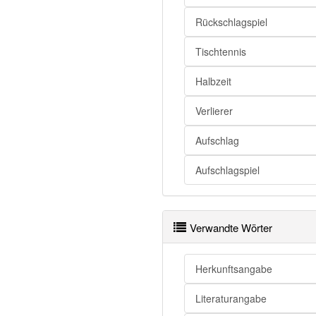
Angabe
Rückschlagspiel
Angabe
Tischtennis
Angabe
Halbzeit
Angabe openthesaurus
Verlierer
Aufschlag
Aufschlagspiel
Verwandte Wörter
Herkunftsangabe
Literaturangabe