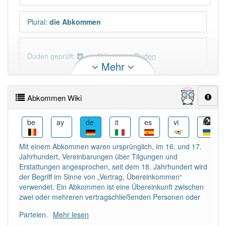
Plural
:
die Abkommen
Duden geprüft:
Abkommen Duden
Mehr
Abkommen Wiktionary
Abkommen Wiki
PowerIndex:
631
ca
be
ay
de
it
es
vi
uk
Häufigkeit: 6 von 10
Mit einem Abkommen waren ursprünglich, im 16. und 17.
Jahrhundert, Vereinbarungen über Tilgungen und
Wörter mit Endung
-abkommen
: 42
Erstattungen angesprochen, seit dem 18. Jahrhundert wird
der Begriff im Sinne von „Vertrag, Übereinkommen“
verwendet. Ein Abkommen ist eine Übereinkunft zwischen
Wörter mit Endung
-abkommen
aber mit einem
zwei oder mehreren vertragschließenden Personen oder
anderen Artikel
das
: 0
Parteien.
Mehr lesen