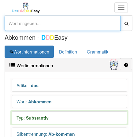
Toggle
navigati
Abkommen -
D
D
D
Easy
Wortinformationen
Definition
Grammatik
Synonym
Wortinformationen
Artikel
:
das
Wort
:
Abkommen
Typ:
Substantiv
Silbentrennung
:
Ab•kom•men