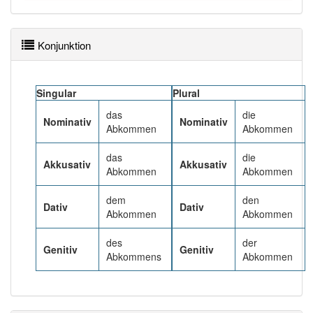
93% unserer Spielapp-Nutzer haben den Artikel
korrekt erraten.
Konjunktion
Singular
Plural
das
die
Nominativ
Nominativ
Abkommen
Abkommen
das
die
Akkusativ
Akkusativ
Abkommen
Abkommen
dem
den
Dativ
Dativ
Abkommen
Abkommen
des
der
Genitiv
Genitiv
Abkommens
Abkommen