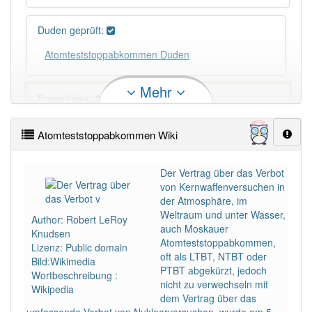
Duden geprüft:
Atomteststoppabkommen Duden
Mehr
PowerIndex:
2
Atomteststoppabkommen Wiki
Häufigkeit: 2 von 10
Wörter mit Endung
-atomteststoppabkommen
: 1
Der Vertrag über das Verbot
von Kernwaffenversuchen in
der Atmosphäre, im
Wörter mit Endung
-atomteststoppabkommen
aber
Weltraum und unter Wasser,
Author: Robert LeRoy
mit einem anderen Artikel
das
: 0
auch Moskauer
Knudsen
Atomteststoppabkommen,
Lizenz: Public domain
oft als LTBT, NTBT oder
96% unserer Spielapp-Nutzer haben den Artikel
Bild:Wikimedia
PTBT abgekürzt, jedoch
korrekt erraten.
Wortbeschreibung :
nicht zu verwechseln mit
Wikipedia
dem Vertrag über das