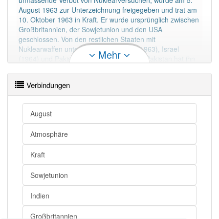
umfassende Verbot von Nuklearversuchen, wurde am 5.
August 1963 zur Unterzeichnung freigegeben und trat am
10. Oktober 1963 in Kraft. Er wurde ursprünglich zwischen
Großbritannien, der Sowjetunion und den USA
geschlossen. Von den restlichen Staaten mit
Nuklearwaffen unterzeichneten Indien (1963), Israel
Mehr
(1964) und Pakistan (1988) den Vertrag, Pakistan hat ihn
noch nicht ratifiziert. Die Bundesrepublik Deutschland
unterzeichnete den Atomteststoppvertrag am 19. August
Verbindungen
1963.
Mehr lesen
August
Atmosphäre
Kraft
Sowjetunion
Indien
Großbritannien