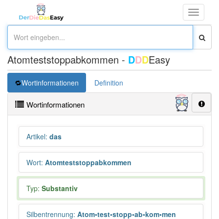
Toggle
navigati
Atomteststoppabkommen -
D
D
D
Easy
Wortinformationen
Definition
Wortinformationen
Artikel
:
das
Wort
:
Atomteststoppabkommen
Typ:
Substantiv
Silbentrennung
:
Atom•test•stopp•ab•kom•men