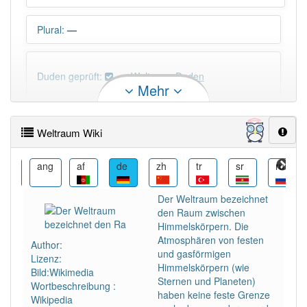
Plural
:
—
Duden geprüft:
Weltraum Duden
Mehr
Weltraum Wiktionary
Weltraum Wiki
×
Das Wort Weltraum ist eine Ausnahme.
Wörter, die mit "-
um
" enden, haben fast immer
ang
af
de
zh
tr
sr
ru
ro
Artikel:
das
.
Der Weltraum bezeichnet
den Raum zwischen
DER:
505
Ausnahmen
Himmelskörpern. Die
Beispiele
Atmosphären von festen
Author:
und gasförmigen
DIE:
22
Ausnahmen
Lizenz:
Beispiele
Himmelskörpern (wie
Bild:Wikimedia
DAS:
1 814
Sternen und Planeten)
Wortbeschreibung :
haben keine feste Grenze
Wikipedia