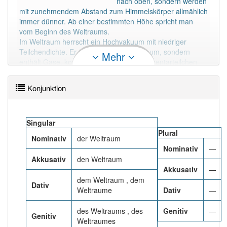
nach oben, sondern werden
PowerIndex:
9
mit zunehmendem Abstand zum Himmelskörper allmählich
immer dünner. Ab einer bestimmten Höhe spricht man
vom Beginn des Weltraums.
Häufigkeit: 4 von 10
Im Weltraum herrscht ein Hochvakuum mit niedriger
Teilchendichte. Er ist aber kein leerer Raum, sondern
Mehr
Wörter mit Endung
-weltraum
: 1
enthält Gase, kosmischen Staub und Elementarteilchen
(Neutrinos, kosmische Strahlung, Partikel), außerdem
elektrische und magnetische Felder, Gravitationsfelder
Wörter mit Endung
-weltraum
aber mit einem
Konjunktion
anderen Artikel
der
: 0
und elektromagnetische Wellen (Photonen).
Mehr lesen
Singular
89% unserer Spielapp-Nutzer haben den Artikel
korrekt erraten.
Plural
Nominativ
der Weltraum
Nominativ
—
Akkusativ
den Weltraum
Akkusativ
—
dem Weltraum , dem
Dativ
Weltraume
Dativ
—
des Weltraums , des
Genitiv
—
Genitiv
Weltraumes