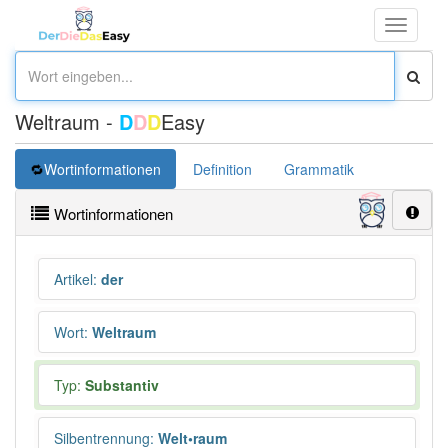
Toggle
navigati
Weltraum -
D
D
D
Easy
Wortinformationen
Definition
Grammatik
Synonym
Wortinformationen
Artikel
:
der
Wort
:
Weltraum
Typ:
Substantiv
Silbentrennung
:
Welt•raum