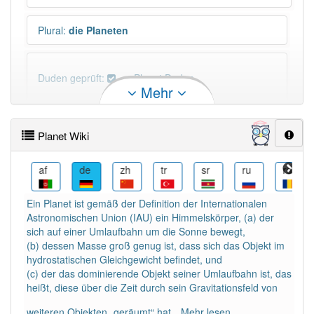
Plural
:
die Planeten
Duden geprüft:
Planet Duden
Mehr
Planet Wiktionary
Planet Wiki
N-Deklination
:
N-Deklination: -en Planet (N) und
Planeten (D)
als
af
de
zh
tr
sr
ru
ro
Ein Planet ist gemäß der Definition der Internationalen
Schimpfwort
:
Ja
Astronomischen Union (IAU) ein Himmelskörper, (a) der
sich auf einer Umlaufbahn um die Sonne bewegt,
PowerIndex:
82
(b) dessen Masse groß genug ist, dass sich das Objekt im
hydrostatischen Gleichgewicht befindet, und
(c) der das dominierende Objekt seiner Umlaufbahn ist, das
Häufigkeit: 6 von 10
heißt, diese über die Zeit durch sein Gravitationsfeld von
weiteren Objekten „geräumt“ hat.
Mehr lesen