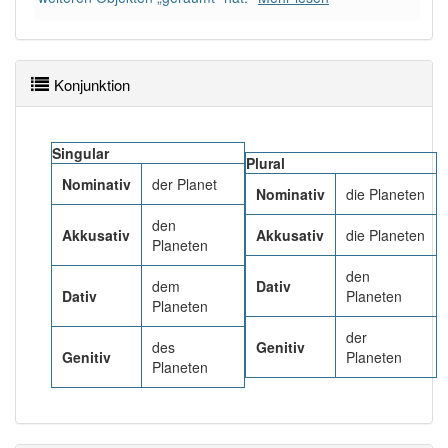
Wörter mit Endung
-planet
: 3
Wörter mit Endung
-planet
aber mit einem anderen
Artikel
der
: 0
Konjunktion
99% unserer Spielapp-Nutzer haben den Artikel
korrekt erraten.
Singular
Plural
Nominativ
der Planet
Nominativ
die Planeten
den
Akkusativ
Akkusativ
die Planeten
Planeten
den
dem
Dativ
Dativ
Planeten
Planeten
der
des
Genitiv
Genitiv
Planeten
Planeten