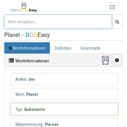
Toggle
navigati
Planet -
D
D
D
Easy
Wortinformationen
Definition
Grammatik
Synonym
Wortinformationen
Artikel
:
der
Wort
:
Planet
Typ:
Substantiv
Silbentrennung
:
Pla•net