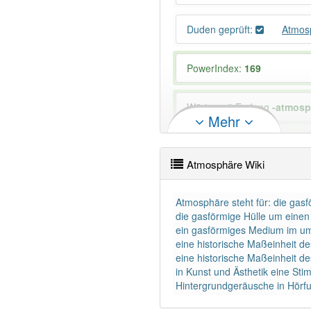
Duden geprüft:
Atmos
PowerIndex:
169
Wörter mit Endung
-atmosp
Mehr
82% unserer Spielapp-Nutzer
Atmosphäre Wiki
Atmosphäre steht für: die gas
die gasförmige Hülle um eine
ein gasförmiges Medium im u
eine historische Maßeinheit d
eine historische Maßeinheit d
in Kunst und Ästhetik eine St
Hintergrundgeräusche in Hörf