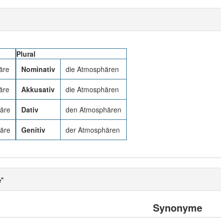
Plural
äre
Nominativ
die Atmosphären
äre
Akkusativ
die Atmosphären
äre
Dativ
den Atmosphären
äre
Genitiv
der Atmosphären
"
Synonyme