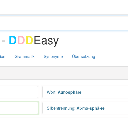
 -
Easy
D
D
D
tion
Grammatik
Synonyme
Übersetzung
Wort
:
Atmosphäre
Silbentrennung
:
At•mo•sphä•re