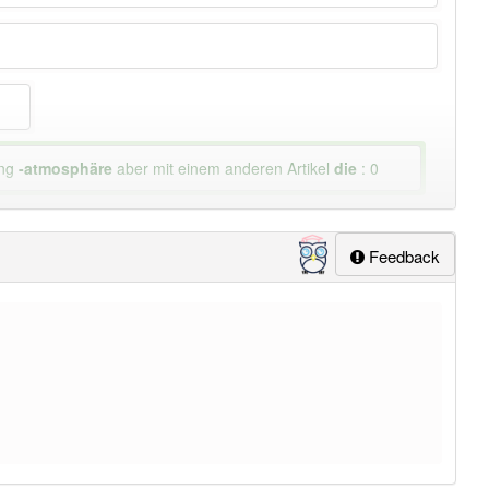
ung
-atmosphäre
aber mit einem anderen Artikel
die
: 0
Feedback