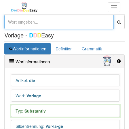
Toggle
navigati
Vorlage -
D
D
D
Easy
Wortinformationen
Definition
Grammatik
Synonym
Wortinformationen
Artikel
:
die
Wort
:
Vorlage
Typ:
Substantiv
Silbentrennung
:
Vor•la•ge