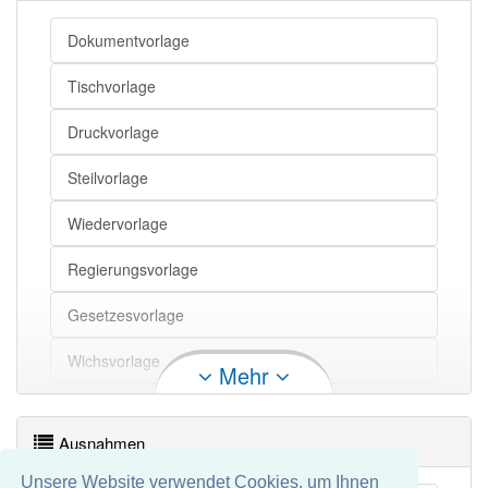
Sujet
Dokumentvorlage
Druckvorlage
Tischvorlage
Anfertigung
Druckvorlage
Erstellung
Steilvorlage
Ballspiel
Wiedervorlage
Bearbeitung
Regierungsvorlage
Gesetzesvorlage
Wichsvorlage
Mehr
Senatsvorlage
Ausnahmen
Junktimsvorlage
Unsere Website verwendet Cookies, um Ihnen