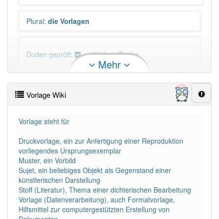
Plural
:
die Vorlagen
Duden geprüft:
Vorlage Duden
Mehr
Vorlage Wiktionary
Vorlage Wiki
PowerIndex:
913
Vorlage steht für
Häufigkeit: 6 von 10
Druckvorlage, ein zur Anfertigung einer Reproduktion
vorliegendes Ursprungsexemplar
Wörter mit Endung
-vorlage
: 19
Muster, ein Vorbild
Sujet, ein beliebiges Objekt als Gegenstand einer
künstlerischen Darstellung
Wörter mit Endung
-vorlage
aber mit einem anderen
Stoff (Literatur), Thema einer dichterischen Bearbeitung
Artikel
die
: 0
Vorlage (Datenverarbeitung), auch Formatvorlage,
Hilfsmittel zur computergestützten Erstellung von