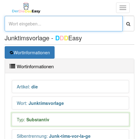
Toggle
navigati
Junktimsvorlage -
D
D
D
Easy
Wortinformationen
Wortinformationen
Artikel
:
die
Wort
:
Junktimsvorlage
Typ:
Substantiv
Silbentrennung
:
Junk•tims•vor•la•ge