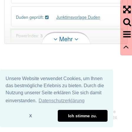
Duden geprüft:
Junktimsvorlage Duden
PowerIndex:
3
Mehr
Häufigkeit: 2 von 10
Wörter mit Endung
-junktimsvorlage
: 1
Unsere Website verwendet Cookies, um Ihnen
Wörter mit Endung
-junktimsvorlage
aber mit einem
das bestmögliche Erlebnis zu bieten. Durch die
anderen Artikel
die
: 0
Nutzung unserer Seite erklären Sie sich damit
einverstanden.
Datenschutzerklärung
Das Wort wird häufig verwendet im Bereich
Politik
Impressum
Datenschutz
Wir übernehmen keine Garantie und keine Haftung für die
X
Ich stimme zu.
Richtigkeit und Vollständigkeit dieser Seite. DDDEasy 2024
89% unserer Spielapp-Nutzer haben den Artikel
korrekt erraten.