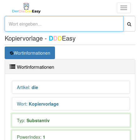
Toggle
navigati
Kopiervorlage -
D
D
D
Easy
Wortinformationen
Wortinformationen
Artikel
:
die
Wort
:
Kopiervorlage
Typ:
Substantiv
PowerIndex:
1