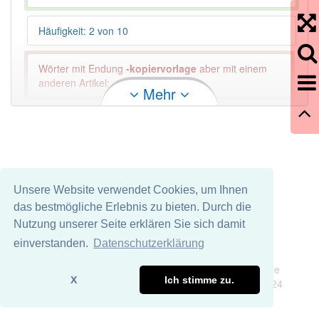
Häufigkeit: 2 von 10
Wörter mit Endung
-kopiervorlage
aber mit einem
anderen Artikel: -1
Mehr
87% unserer Spielapp-Nutzer haben den Artikel
korrekt erraten.
Unsere Website verwendet Cookies, um Ihnen
das bestmögliche Erlebnis zu bieten. Durch die
Nutzung unserer Seite erklären Sie sich damit
einverstanden.
Datenschutzerklärung
Impressum
Datenschutz
Wir übernehmen keine Garantie und keine Haftung für die
X
Ich stimme zu.
Richtigkeit und Vollständigkeit dieser Seite. DDDEasy 2024