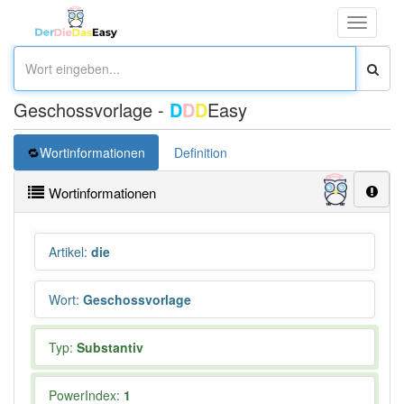
Toggle
navigati
Geschossvorlage -
D
D
D
Easy
Wortinformationen
Definition
Wortinformationen
Artikel
:
die
Wort
:
Geschossvorlage
Typ:
Substantiv
PowerIndex:
1