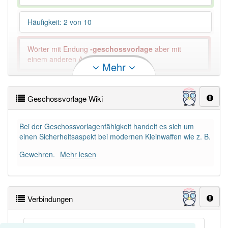
Häufigkeit: 2 von 10
Wörter mit Endung
-geschossvorlage
aber mit
einem anderen Artikel: -1
Mehr
90% unserer Spielapp-Nutzer haben den Artikel
korrekt erraten.
Geschossvorlage Wiki
Bei der Geschossvorlagenfähigkeit handelt es sich um
einen Sicherheitsaspekt bei modernen Kleinwaffen wie z. B.
Gewehren.
Mehr lesen
Verbindungen