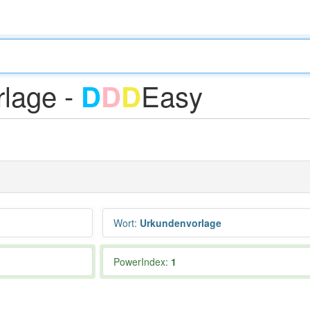
lage -
Easy
D
D
D
Wort
:
Urkundenvorlage
PowerIndex:
1