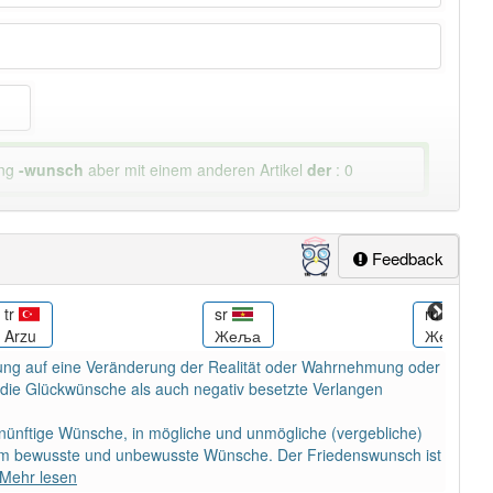
ung
-wunsch
aber mit einem anderen Artikel
der
: 0
Feedback
tr
sr
ru
Arzu
Жеља
Желание
nung auf eine Veränderung der Realität oder Wahrnehmung oder
 die Glückwünsche als auch negativ besetzte Verlangen
ünftige Wünsche, in mögliche und unmögliche (vergebliche)
em bewusste und unbewusste Wünsche. Der Friedenswunsch ist
Mehr lesen