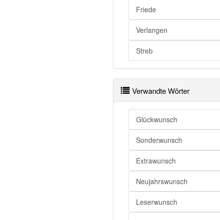
Friede
Wunsch
Wunsch
Verlangen
Wunsch
Streb
Wunsch
Wunsch
Wunsch
Verwandte Wörter
Wunsch
Glückwunsch
Wunsch
Wunsch
Sonderwunsch
Wunsch
Extrawunsch
Wunsch openthesaurus
Neujahrswunsch
Leserwunsch