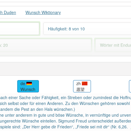
h Duden
Wunsch Wiktionary
Häufigkeit: 8 von 10
h
: 20
Wörter mit End
 haben den Artikel korrekt erraten.
de
zh
Wunsch
愿望
ach einer Sache oder Fähigkeit, ein Streben oder zumindest die Hoff
r sich selbst oder für einen Anderen. Zu den Wünschen gehören sowohl
andem die Pest an den Hals wünschen.)
 unter anderem in gute und böse Wünsche, in vernünftige und unvern
ungerechte Wünsche einteilen. Sigmund Freud unterscheidet außerd
piele sind: „Der Herr gebe dir Frieden“, „Friede sei mit dir“ (Nr. 6,26.