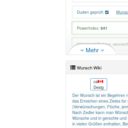
Duden geprüft:
Wunsc
PowerIndex:
641
Wörter mit Endung
-wunsc
Mehr
89% unserer Spielapp-Nutzer
Wunsch Wiki
chr
ca
ᏲᎯᏯ ᏲᏎ
Desig
Der Wunsch ist ein Begehren n
das Erreichen eines Zieles fü
(Verwünschungen, Flüche, jem
Nach Zedler kann man Wünsche
Wünsche und in gerechte und 
in vielen Grüßen enthalten, Beis