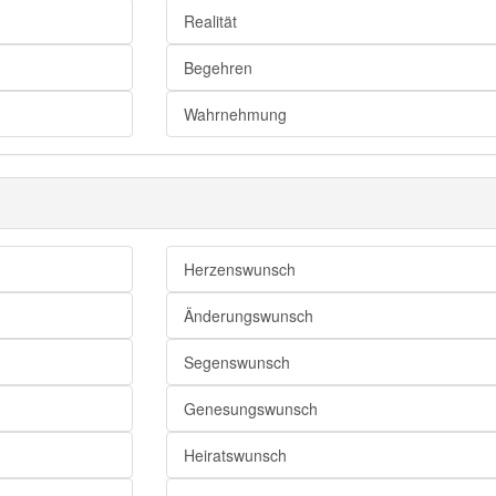
Realität
Sehnen
Bedarf
Begehren
Verlangen
Wahrnehmung
Begehren
Begierde
Sehnsucht
Durst
Herzenswunsch
Gier
Drang
Änderungswunsch
Bedürfnis
Segenswunsch
Genesungswunsch
Heiratswunsch