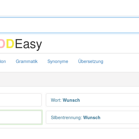
Easy
D
D
tion
Grammatik
Synonyme
Übersetzung
Wort
:
Wunsch
Silbentrennung
:
Wunsch