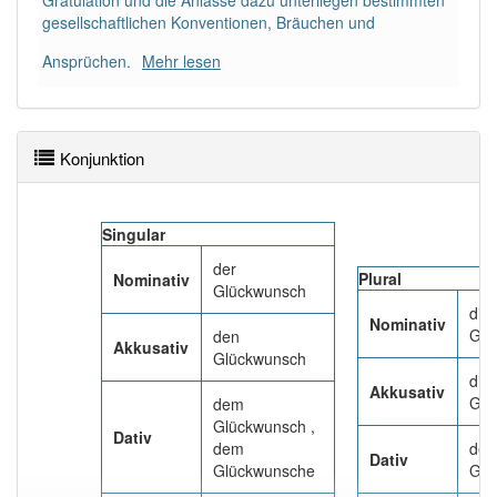
Gratulation und die Anlässe dazu unterliegen bestimmten
89% unserer Spielapp-Nutzer haben den Artikel
gesellschaftlichen Konventionen, Bräuchen und
korrekt erraten.
Ansprüchen.
Mehr lesen
Konjunktion
Singular
der
Plural
Nominativ
Glückwunsch
die
Nominativ
Glü
den
Akkusativ
Glückwunsch
die
Akkusativ
Glü
dem
Glückwunsch ,
Dativ
dem
den
Dativ
Glückwunsche
Glü