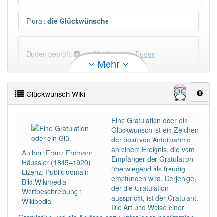
Plural
:
die Glückwünsche
Duden geprüft:
Glückwunsch Duden
Mehr
Glückwunsch Wiktionary
Glückwunsch Wiki
PowerIndex:
37
Eine Gratulation oder ein
Glückwunsch ist ein Zeichen
Häufigkeit: 4 von 10
der positiven Anteilnahme
an einem Ereignis, die vom
Author: Franz Erdmann
Wörter mit Endung
-glückwunsch
: 2
Empfänger der Gratulation
Häussler (1845–1920)
überwiegend als freudig
Lizenz: Public domain
empfunden wird. Derjenige,
Bild:Wikimedia
Wörter mit Endung
-glückwunsch
aber mit einem
der die Gratulation
Wortbeschreibung :
anderen Artikel
der
: 0
ausspricht, ist der Gratulant.
Wikipedia
Die Art und Weise einer