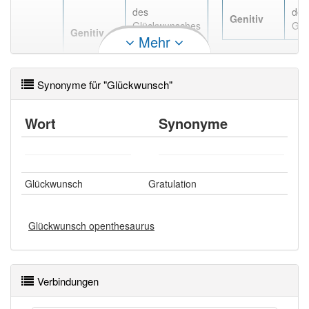
des
der
Genitiv
Glückwunsches
Glü
Genitiv
Mehr
, des
Glückwunschs
Synonyme für "Glückwunsch"
Wort
Synonyme
Glückwunsch
Gratulation
Glückwunsch openthesaurus
Verbindungen