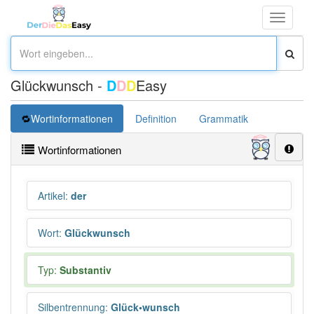
Toggle
navigati
Glückwunsch -
D
D
D
Easy
Wortinformationen
Definition
Grammatik
Synonym
Wortinformationen
Artikel
:
der
Wort
:
Glückwunsch
Typ:
Substantiv
Silbentrennung
:
Glück•wunsch