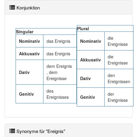
Konjunktion
Häufigkeit: 6 von 10
Plural
Wörter mit Endung
-ereignis
: 14
Singular
die
Nominativ
das Ereignis
Nominativ
Ereignisse
Wörter mit Endung
-ereignis
aber mit einem anderen
Artikel
das
: 0
Akkusativ
das Ereignis
die
Akkusativ
Ereignisse
dem Ereignis
81% unserer Spielapp-Nutzer haben den Artikel
Dativ
, dem
korrekt erraten.
den
Ereignisse
Dativ
Ereignissen
des
Genitiv
der
Ereignisses
Genitiv
Ereignisse
Synonyme für "Ereignis"