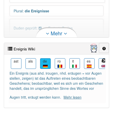
Plural
:
die Ereignisse
Duden geprüft:
Ereignis Duden
Mehr
Ereignis Wiktionary
Ereignis Wiki
×
Wörter, die mit "-
nis
" enden, haben fast immer
Artikel:
das
.
br
ast
als
de
ro
it
es
en
Ein Ereignis (aus ahd. irougen, nhd. eräugen = vor Augen
DER:
11
Ausnahmen
stellen, zeigen) ist das Auftreten eines beobachtbaren
Beispiele
Geschehens; beobachtbar, weil es sich um ein Geschehen
handelt, das im ursprünglichen Sinne des Wortes vor
DIE:
112
Ausnahmen
Beispiele
Augen tritt, eräugt werden kann.
Mehr lesen
DAS:
382
PowerIndex:
5 671