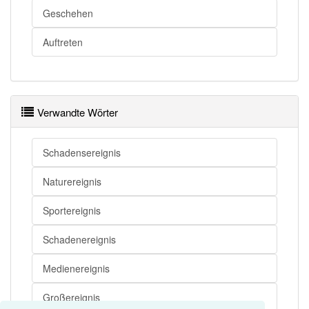
Ereignis
Abenteuer
Geschehen
Auftreten
Ereignis openthesaurus
Verwandte Wörter
Schadensereignis
Naturereignis
Sportereignis
Schadenereignis
Medienereignis
Großereignis