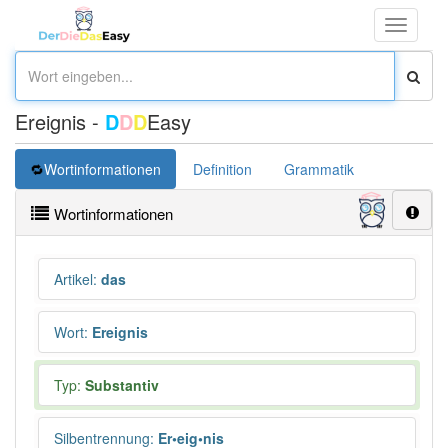
Toggle
navigati
Ereignis -
D
D
D
Easy
Wortinformationen
Definition
Grammatik
Synonym
Wortinformationen
Artikel
:
das
Wort
:
Ereignis
Typ:
Substantiv
Silbentrennung
:
Er•eig•nis