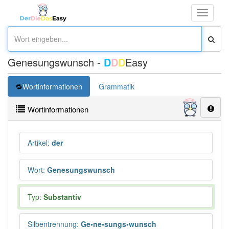
Toggle
navigati
Genesungswunsch -
D
D
D
Easy
Wortinformationen
Grammatik
Wortinformationen
Artikel
:
der
Wort
:
Genesungswunsch
Typ:
Substantiv
Silbentrennung
:
Ge•ne•sungs•wunsch