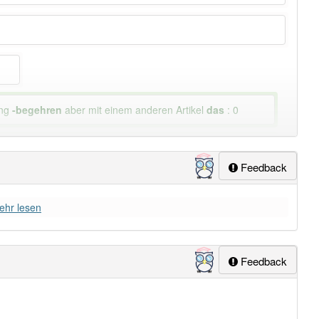
ung
-begehren
aber mit einem anderen Artikel
das
: 0
lapp-Nutzer haben den Artikel korrekt erraten.
Feedback
ehr lesen
Feedback