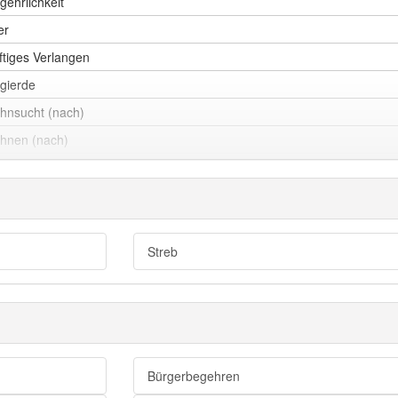
gehrlichkeit
er
ftiges Verlangen
gierde
hnsucht (nach)
hnen (nach)
petenz
rlangen (nach)
petit (auf)
nsch (nach)
Streb
nen Zahn haben (auf)
ieb
st (auf)
Bürgerbegehren