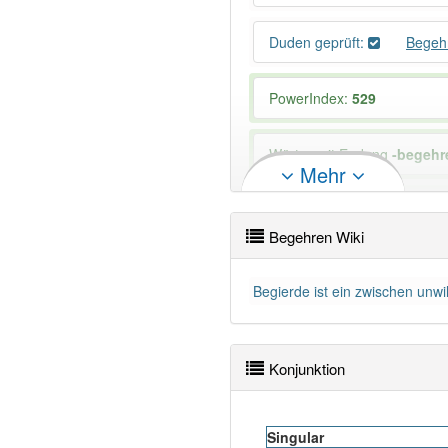
Duden geprüft:
Begeh
PowerIndex:
529
Wörter mit Endung
-begehr
Mehr
Das Wort wird häufig verwe
Begehren Wiki
Begierde ist ein zwischen unw
Konjunktion
Singular