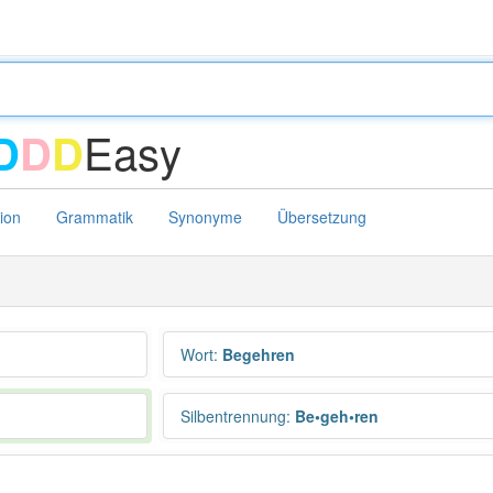
Easy
D
D
D
tion
Grammatik
Synonyme
Übersetzung
Wort
:
Begehren
Silbentrennung
:
Be•geh•ren