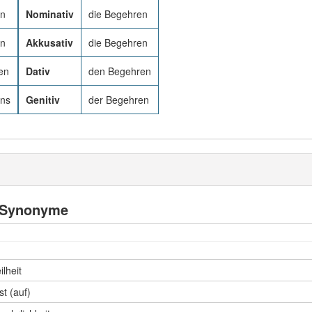
en
Nominativ
die Begehren
en
Akkusativ
die Begehren
en
Dativ
den Begehren
ens
Genitiv
der Begehren
Synonyme
ilheit
st (auf)