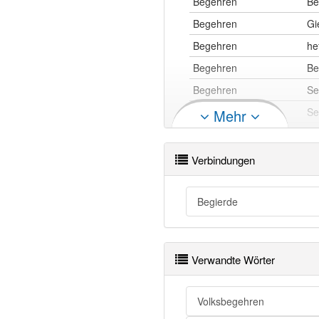
Begehren
Be
Begehren
Gi
Begehren
he
Begehren
Be
Begehren
Se
Begehren
Se
Mehr
Begehren
Ap
Begehren
Ve
Verbindungen
Begehren
Ap
Begehren
Wu
Begierde
Begehren
ei
Begehren
Tr
Verwandte Wörter
Begehren
Lu
Volksbegehren