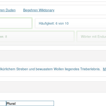
ren Duden
Begehren Wiktionary
Häufigkeit: 6 von 10
en
: 8
Wörter mit End
ndet im Bereich
gehoben
92% unserer Spie
illkürlichem Streben und bewusstem Wollen liegendes Trieberlebnis.
M
Plural