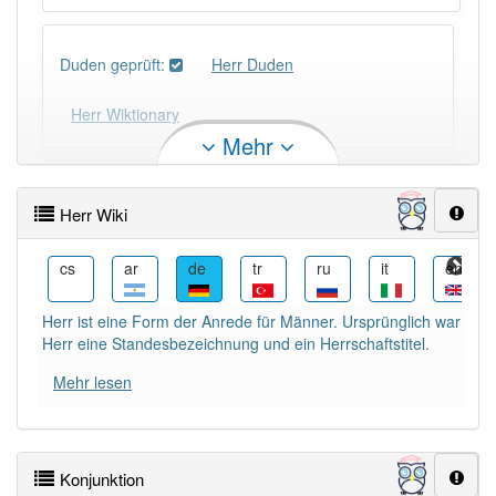
Duden geprüft:
Herr Duden
Herr Wiktionary
Mehr
PowerIndex:
14 077
Herr Wiki
Häufigkeit: 8 von 10
eo
cs
ar
de
tr
ru
it
en
Wörter mit Endung
-herr
: 51
Herr ist eine Form der Anrede für Männer. Ursprünglich war
Herr eine Standesbezeichnung und ein Herrschaftstitel.
Wörter mit Endung
-herr
aber mit einem anderen
Mehr lesen
Artikel
der
: 0
80% unserer Spielapp-Nutzer haben den Artikel
korrekt erraten.
Konjunktion