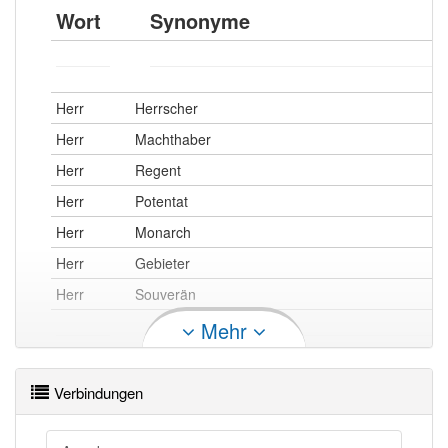
Wort
Synonyme
Herr
Herrscher
Herr
Machthaber
Herr
Regent
Herr
Potentat
Herr
Monarch
Herr
Gebieter
Herr
Souverän
Mehr
Herr
Macker
Verbindungen
Herr
Dude
Herr
erwachsene männliche Person