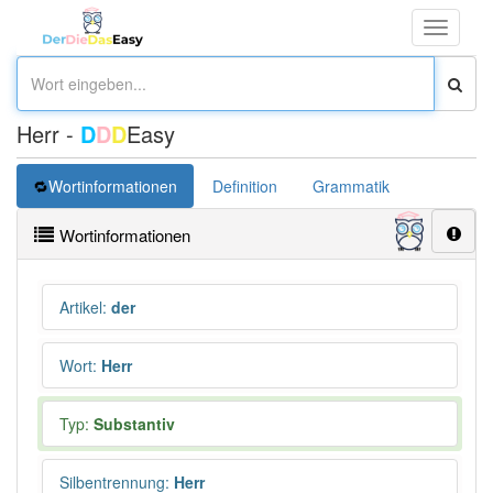
Toggle
navigati
Herr -
D
D
D
Easy
Wortinformationen
Definition
Grammatik
Synonym
Wortinformationen
Artikel
:
der
Wort
:
Herr
Typ:
Substantiv
Silbentrennung
:
Herr