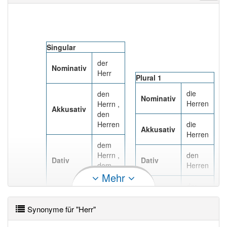
Singular
der
Nominativ
Herr
Plural 1
die
den
Nominativ
Herren
Herrn ,
Akkusativ
den
Herren
die
Akkusativ
Herren
dem
Herrn ,
den
Dativ
Dativ
dem
Herren
Herren
Mehr
der
Genitiv
des
Herren
Herrn ,
Synonyme für "Herr"
Genitiv
des
Herren