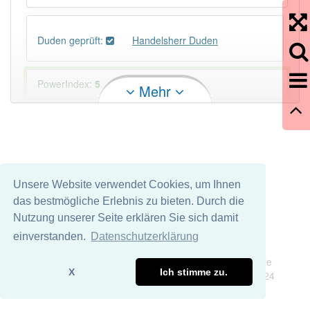
Duden geprüft:
Handelsherr Duden
PowerIndex:
5
Mehr
Häufigkeit: 4 von 10
Wörter mit Endung
-handelsherr
: 1
Unsere Website verwendet Cookies, um Ihnen
Wörter mit Endung
-handelsherr
aber mit einem
das bestmögliche Erlebnis zu bieten. Durch die
anderen Artikel
der
: 0
Nutzung unserer Seite erklären Sie sich damit
einverstanden.
Datenschutzerklärung
Das Wort wird häufig verwendet im Bereich
Impressum
Datenschutz
veraltet
Wir übernehmen keine Garantie und keine Haftung für die
X
Ich stimme zu.
Richtigkeit und Vollständigkeit dieser Seite. DDDEasy 2024
95% unserer Spielapp-Nutzer haben den Artikel
korrekt erraten.