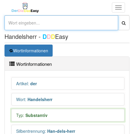
Toggle
navigati
Handelsherr -
D
D
D
Easy
Wortinformationen
Wortinformationen
Artikel
:
der
Wort
:
Handelsherr
Typ:
Substantiv
Silbentrennung
:
Han•dels•herr