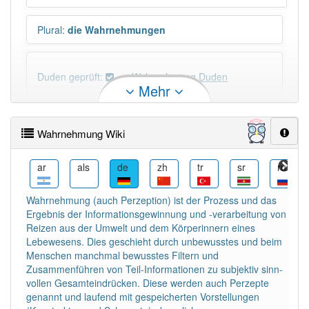
Plural
:
die Wahrnehmungen
Duden geprüft:
Wahrnehmung Duden
Mehr
Wahrnehmung Wiktionary
Wahrnehmung Wiki
×
Wörter, die mit "-
ung
" enden, haben fast immer
Artikel:
die
.
ast
ar
als
de
zh
tr
sr
ru
Wahrnehmung (auch Perzeption) ist der Prozess und das
DER:
127
Ausnahmen
Ergebnis der Informationsgewinnung und -verarbeitung von
Beispiele
Reizen aus der Umwelt und dem Körperinnern eines
DIE:
11 043
Lebewesens. Dies geschieht durch unbewusstes und beim
Menschen manchmal bewusstes Filtern und
DAS:
2
Ausnahmen
Beispiele
Zusammenführen von Teil-Informationen zu subjektiv sinn­
vollen Gesamteindrücken. Diese werden auch Perzepte
genannt und laufend mit gespeicherten Vorstellungen
PowerIndex:
226