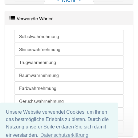
Sinneswahrnehmung
Verwandte Wörter
Steuerung
Ergebnis
Selbstwahrnehmung
Konstrukt
Sinneswahrnehmung
Trugwahrnehmung
Raumwahrnehmung
Farbwahrnehmung
Geruchswahrnehmung
Unsere Website verwendet Cookies, um Ihnen
Geschmackswahrnehmung
das bestmögliche Erlebnis zu bieten. Durch die
Nichtwahrnehmung
Nutzung unserer Seite erklären Sie sich damit
Mehr
einverstanden.
Datenschutzerklärung