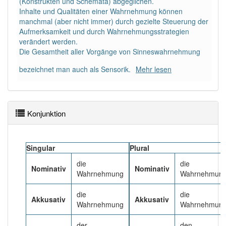
(Konstrukten und Schemata) abgeglichen.
Inhalte und Qualitäten einer Wahrnehmung können
manchmal (aber nicht immer) durch gezielte Steuerung der
Häufigkeit: 6 von 10
Aufmerksamkeit und durch Wahrnehmungsstrategien
verändert werden.
Wörter mit Endung
-wahrnehmung
: 5
Die Gesamtheit aller Vorgänge von Sinneswahrnehmung
bezeichnet man auch als Sensorik.
Mehr lesen
Wörter mit Endung
-wahrnehmung
aber mit einem
anderen Artikel
die
: 0
83% unserer Spielapp-Nutzer haben den Artikel
Konjunktion
korrekt erraten.
Singular
Plural
die
die
Nominativ
Nominativ
Wahrnehmung
Wahrnehmun
die
die
Akkusativ
Akkusativ
Wahrnehmung
Wahrnehmun
der
den