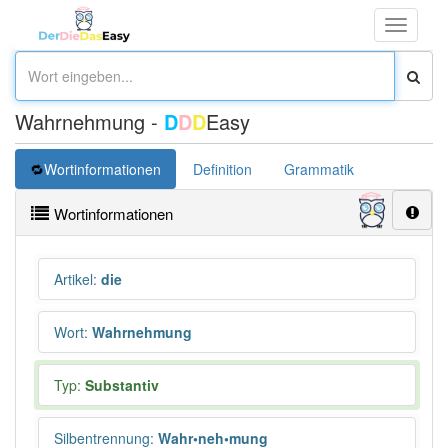
Toggle
navigati
Wahrnehmung -
D
D
D
Easy
Wortinformationen
Definition
Grammatik
Synonym
Wortinformationen
Artikel
:
die
Wort
:
Wahrnehmung
Typ:
Substantiv
Silbentrennung
:
Wahr•neh•mung