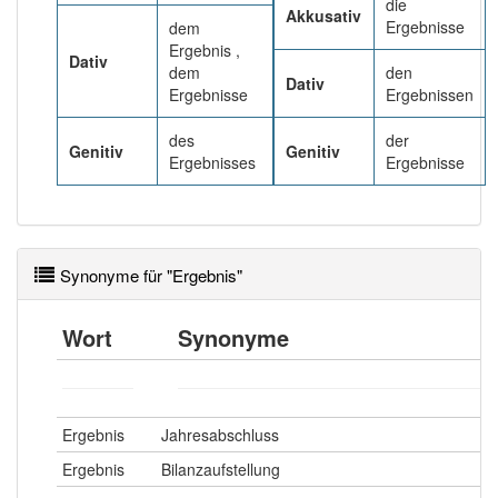
die
Akkusativ
Ergebnisse
dem
Häufigkeit: 8 von 10
Ergebnis ,
Dativ
dem
den
Dativ
Ergebnisse
Ergebnissen
Wörter mit Endung
-ergebnis
: 39
des
der
Genitiv
Genitiv
Ergebnisses
Ergebnisse
Wörter mit Endung
-ergebnis
aber mit einem
anderen Artikel
das
: 0
86% unserer Spielapp-Nutzer haben den Artikel
korrekt erraten.
Synonyme für "Ergebnis"
Wort
Synonyme
Ergebnis
Jahresabschluss
Ergebnis
Bilanzaufstellung