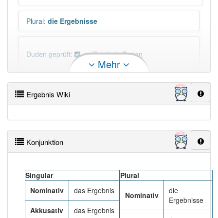
Plural
:
die Ergebnisse
Duden geprüft:
Ergebnis Duden
Mehr
Ergebnis Wiktionary
Ergebnis Wiki
×
Wörter, die mit "-
nis
" enden, haben fast immer
Artikel:
das
.
Konjunktion
DER:
11
Ausnahmen
Beispiele
DIE:
112
Ausnahmen
Beispiele
Singular
Plural
DAS:
382
Nominativ
das Ergebnis
die
Nominativ
Ergebnisse
Akkusativ
das Ergebnis
PowerIndex:
2 809