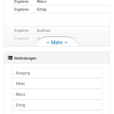
Ergebnis
Bilanz
Ergebnis
Erfolg
Ergebnis
Ausfluss
Ergebnis
Auswirkung
Mehr
Ergebnis
Wirkung
Ergebnis
Nachwirkung
Verbindungen
Ergebnis
Folgeerscheinung
Ergebnis
Folge
Ausgang
Ergebnis
Effekt
Effekt
Ergebnis
Konsequenz
Bilanz
Erfolg
Ergebnis
Beantwortung