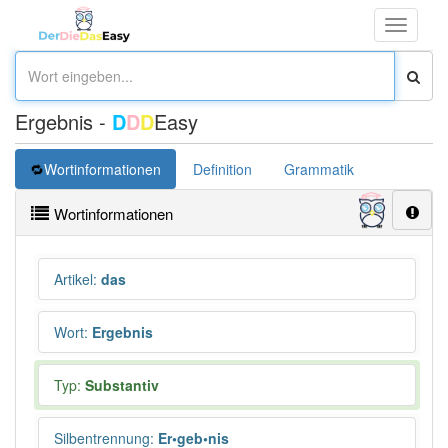
Toggle
navigati
Ergebnis -
D
D
D
Easy
Wortinformationen
Definition
Grammatik
Synonym
Wortinformationen
Artikel
:
das
Wort
:
Ergebnis
Typ:
Substantiv
Silbentrennung
:
Er•geb•nis