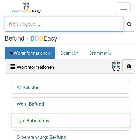
Toggle
navigati
Befund -
D
D
D
Easy
Wortinformationen
Definition
Grammatik
Synonym
Wortinformationen
Artikel
:
der
Wort
:
Befund
Typ:
Substantiv
Silbentrennung
:
Be•fund