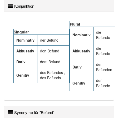
98% unserer Spielapp-Nutzer haben den Artikel
Konjunktion
korrekt erraten.
Plural
Singular
die
Nominativ
Befunde
Nominativ
der Befund
die
Akkusativ
den Befund
Akkusativ
Befunde
Dativ
dem Befund
den
Dativ
Befunden
des Befundes ,
Genitiv
des Befunds
der
Genitiv
Befunde
Synonyme für "Befund"