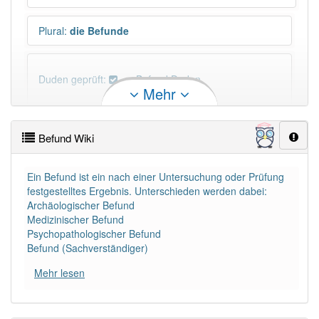
Plural
:
die Befunde
Duden geprüft:
Befund Duden
Mehr
Befund Wiktionary
Befund Wiki
PowerIndex:
151
Ein Befund ist ein nach einer Untersuchung oder Prüfung
festgestelltes Ergebnis. Unterschieden werden dabei:
Häufigkeit: 6 von 10
Archäologischer Befund
Medizinischer Befund
Wörter mit Endung
-befund
: 5
Psychopathologischer Befund
Befund (Sachverständiger)
Wörter mit Endung
-befund
aber mit einem anderen
Mehr lesen
Artikel
der
: 0