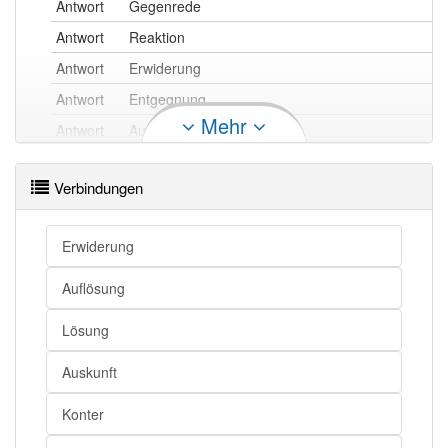
Antwort
Gegenrede
Antwort
Reaktion
Antwort
Erwiderung
Antwort
Entgegnung
Mehr
Antwort
Auskunft
Antwort
Replik
Verbindungen
Antwort
Rückmeldung
Erwiderung
Antwort
Problemlösung
Auflösung
Antwort
Auflösung
Lösung
Antwort
Ergebnis
Antwort
Lösung
Auskunft
Antwort
Beantwortung
Konter