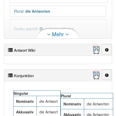
Plural
:
die Antworten
Duden geprüft:
Antwort Duden
Mehr
Antwort Wiktionary
Antwort Wiki
×
Das Wort Antwort ist eine Ausnahme.
Wörter, die mit "-
wort
" enden, haben fast immer
Artikel:
das
.
Konjunktion
DER:
0
DIE:
4
Ausnahmen
Beispiele
Singular
Plural
DAS:
129
Nominativ
die Antwort
Nominativ
die Antworten
PowerIndex:
161
Akkusativ
die Antwort
Akkusativ
die Antworten