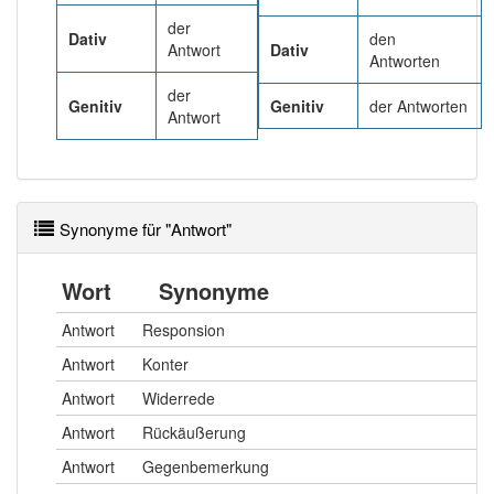
der
Dativ
den
Häufigkeit: 8 von 10
Antwort
Dativ
Antworten
der
Wörter mit Endung
-antwort
: 4
Genitiv
Genitiv
der Antworten
Antwort
Wörter mit Endung
-antwort
aber mit einem anderen
Artikel
die
: 0
Synonyme für "Antwort"
97% unserer Spielapp-Nutzer haben den Artikel
korrekt erraten.
Wort
Synonyme
Antwort
Responsion
Antwort
Konter
Antwort
Widerrede
Antwort
Rückäußerung
Antwort
Gegenbemerkung