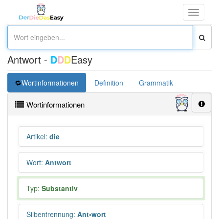
Toggle
navigati
Antwort -
D
D
D
Easy
Wortinformationen
Definition
Grammatik
Synonym
Wortinformationen
Artikel
:
die
Wort
:
Antwort
Typ:
Substantiv
Silbentrennung
:
Ant•wort