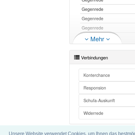
Gegenrede
Gegenrede
Gegenrede
Gegenrede
Mehr
Gegenrede
Gegenrede
Verbindungen
Gegenrede
Gegenrede
Konterchance
Responsion
Gegenrede openthesaurus
Schufa-Auskunft
Widerrede
Unsere Website verwendet Cookies, um Ihnen das bestmögli