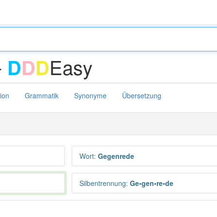
-
Easy
D
D
D
tion
Grammatik
Synonyme
Übersetzung
Wort
:
Gegenrede
Silbentrennung
:
Ge•gen•re•de