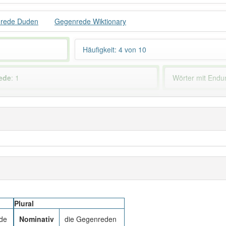
rede Duden
Gegenrede Wiktionary
Häufigkeit: 4 von 10
ede
: 1
Wörter mit End
 haben den Artikel korrekt erraten.
Plural
de
Nominativ
die Gegenreden