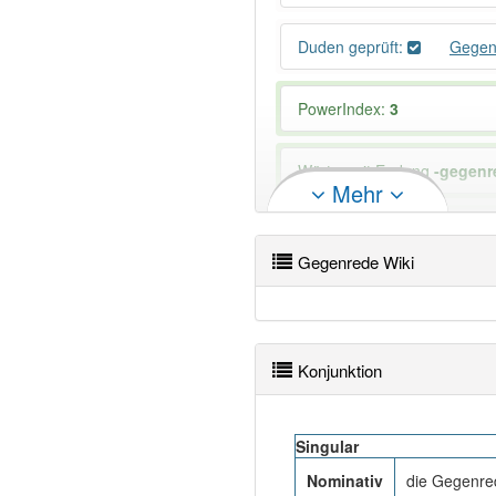
Duden geprüft:
Gegen
PowerIndex:
3
Wörter mit Endung
-gegenr
Mehr
95% unserer Spielapp-Nutzer
Gegenrede Wiki
Konjunktion
Singular
Nominativ
die Gegenre