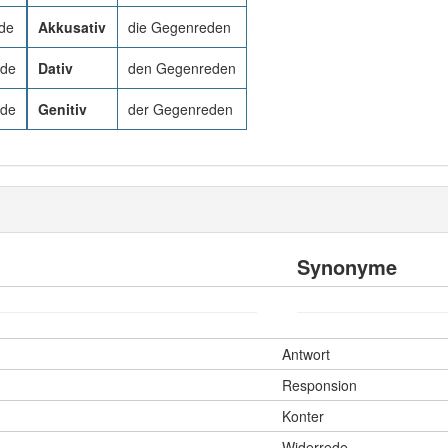
de
Akkusativ
die Gegenreden
ede
Dativ
den Gegenreden
ede
Genitiv
der Gegenreden
Synonyme
Antwort
Responsion
Konter
Widerrede