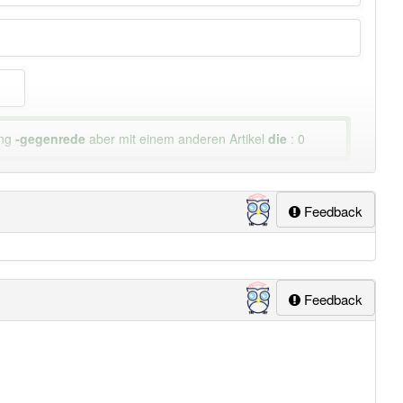
ung
-gegenrede
aber mit einem anderen Artikel
die
: 0
Feedback
Feedback