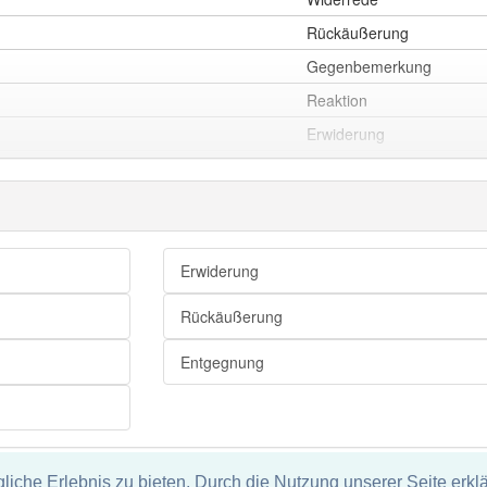
Rückäußerung
Gegenbemerkung
Reaktion
Erwiderung
Entgegnung
Auskunft
Replik
Rückmeldung
Erwiderung
Rückäußerung
Entgegnung
che Erlebnis zu bieten. Durch die Nutzung unserer Seite erklä