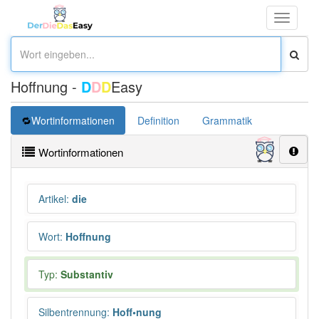
Toggle
navigati
Hoffnung -
D
D
D
Easy
Wortinformationen
Definition
Grammatik
Synonym
Wortinformationen
Artikel
:
die
Wort
:
Hoffnung
Typ:
Substantiv
Silbentrennung
:
Hoff•nung