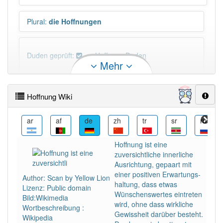
Plural
:
die Hoffnungen
Duden geprüft:
Hoffnung Duden
Mehr
Hoffnung Wiktionary
Hoffnung Wiki
×
Wörter, die mit "-
ung
" enden, haben fast immer
Artikel:
die
.
ast
ar
af
de
zh
tr
sr
ru
Hoffnung ist eine
DER:
127
Ausnahmen
zuversichtliche innerliche
Beispiele
Ausrichtung, gepaart mit
DIE:
11 043
einer positiven Erwartungs­
Author: Scan by Yellow Lion
haltung, dass etwas
DAS:
2
Ausnahmen
Lizenz: Public domain
Beispiele
Wünschenswertes eintreten
Bild:Wikimedia
wird, ohne dass wirkliche
Wortbeschreibung :
Gewissheit darüber besteht.
Wikipedia
PowerIndex:
18