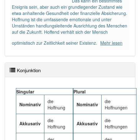
Das kann ein bestimmtes
Ereignis sein, aber auch ein grundlegender Zustand wie
etwa anhaltende Gesundheit oder finanzielle Absicherung.
Häufigkeit: 8 von 10
Hoffnung ist die umfassende emotionale und unter
Umständen handlungsleitende Ausrichtung des Menschen
Wörter mit Endung
-hoffnung
: 3
auf die Zukunft. Hoffend verhält sich der Mensch
optimistisch zur Zeitlichkeit seiner Existenz.
Mehr lesen
Wörter mit Endung
-hoffnung
aber mit einem
anderen Artikel: 1
88% unserer Spielapp-Nutzer haben den Artikel
Konjunktion
korrekt erraten.
Singular
Plural
die
die
Nominativ
Nominativ
Hoffnung
Hoffnungen
die
die
Akkusativ
Akkusativ
Hoffnung
Hoffnungen
der
den