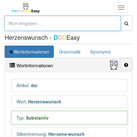
Toggle
navigati
Herzenswunsch -
D
D
D
Easy
Wortinformationen
Grammatik
Synonyme
Überset
Wortinformationen
Artikel
:
der
Wort
:
Herzenswunsch
Typ:
Substantiv
Silbentrennung
:
Her•zens•wunsch