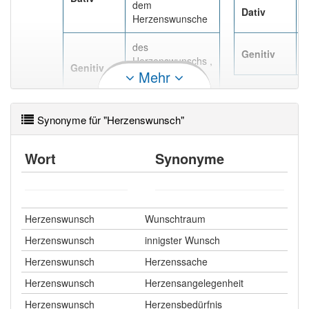
92% unserer Spielapp-Nutzer haben den Artikel
dem
d
Dativ
korrekt erraten.
Herzenswunsche
H
des
d
Genitiv
Herzenswunschs ,
H
Genitiv
Mehr
des
Herzenswunsches
Synonyme für "Herzenswunsch"
Wort
Synonyme
Herzenswunsch
Wunschtraum
Herzenswunsch
innigster Wunsch
Herzenswunsch
Herzenssache
Herzenswunsch
Herzensangelegenheit
Herzenswunsch
Herzensbedürfnis