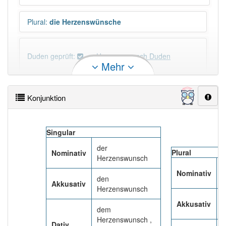
Plural
:
die Herzenswünsche
Duden geprüft:
Herzenswunsch Duden
Mehr
Herzenswunsch Wiktionary
Konjunktion
PowerIndex:
9
Singular
Häufigkeit: 4 von 10
der
Plural
Nominativ
Herzenswunsch
Wörter mit Endung
-herzenswunsch
: 1
d
Nominativ
H
den
Akkusativ
Herzenswunsch
Wörter mit Endung
-herzenswunsch
aber mit einem
d
anderen Artikel
der
: 0
Akkusativ
H
dem
Herzenswunsch ,
Dativ