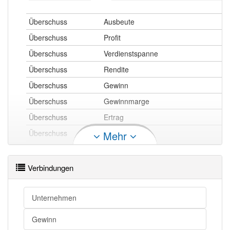
Überschuss
Ausbeute
Überschuss
Profit
Überschuss
Verdienstspanne
Überschuss
Rendite
Überschuss
Gewinn
Überschuss
Gewinnmarge
Überschuss
Ertrag
Überschuss
Erlös
Mehr
Überschuss
Marge
Überschuss
Gewinnspanne
Verbindungen
Unternehmen
Überschuss
Wertzuwachs
Gewinn
Überschuss
Surplus