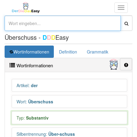
Toggle
navigati
Überschuss -
D
D
D
Easy
Wortinformationen
Definition
Grammatik
Synonym
Wortinformationen
Artikel
:
der
Wort
:
Überschuss
Typ:
Substantiv
Silbentrennung
:
Über•schuss