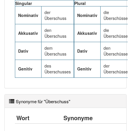
92% unserer Spielapp-Nutzer haben den Artikel
Singular
Plural
korrekt erraten.
der
die
Nominativ
Nominativ
Überschuss
Überschüsse
den
die
Akkusativ
Akkusativ
Überschuss
Überschüsse
dem
den
Dativ
Dativ
Überschuss
Überschüssen
des
der
Genitiv
Genitiv
Überschusses
Überschüsse
Synonyme für "Überschuss"
Wort
Synonyme