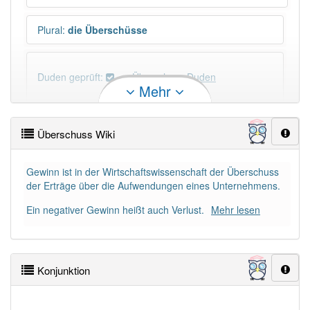
Plural
:
die Überschüsse
Duden geprüft:
Überschuss Duden
Mehr
Überschuss Wiktionary
Überschuss Wiki
PowerIndex:
289
Gewinn ist in der Wirtschaftswissenschaft der Überschuss
der Erträge über die Aufwendungen eines Unternehmens.
Häufigkeit: 6 von 10
Ein negativer Gewinn heißt auch Verlust.
Mehr lesen
Wörter mit Endung
-Überschuss
: 16
Wörter mit Endung
-Überschuss
aber mit einem
Konjunktion
anderen Artikel
der
: 0