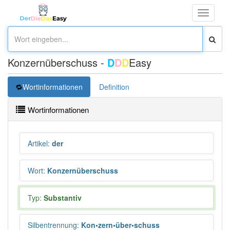
Toggle
navigati
Konzernüberschuss -
D
D
D
Easy
Wortinformationen
Definition
Wortinformationen
Artikel
:
der
Wort
:
Konzernüberschuss
Typ:
Substantiv
Silbentrennung
:
Kon•zern•über•schuss