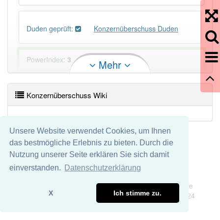
Duden geprüft:
Konzernüberschuss Duden
PowerIndex:
3
Mehr
Häufigkeit: 2 von 10
Konzernüberschuss Wiki
Wörter mit Endung
-konzernüberschuss
: 1
Unsere Website verwendet Cookies, um Ihnen
Wörter mit Endung
-konzernüberschuss
aber mit
das bestmögliche Erlebnis zu bieten. Durch die
einem anderen Artikel
der
: 0
Nutzung unserer Seite erklären Sie sich damit
einverstanden.
Datenschutzerklärung
Das Wort wird häufig verwendet im Bereich
Impressum
Datenschutz
Wirtschaft
Wir übernehmen keine Garantie und keine Haftung für die
X
Ich stimme zu.
Richtigkeit und Vollständigkeit dieser Seite. DDDEasy 2024
87% unserer Spielapp-Nutzer haben den Artikel
korrekt erraten.