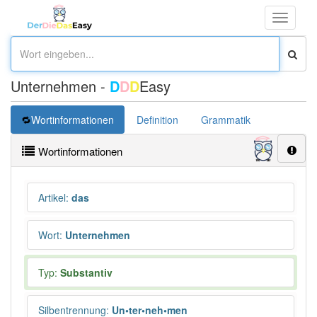
Toggle
navigati
Unternehmen -
D
D
D
Easy
Wortinformationen
Definition
Grammatik
Synonym
Wortinformationen
Artikel
:
das
Wort
:
Unternehmen
Typ:
Substantiv
Silbentrennung
:
Un•ter•neh•men