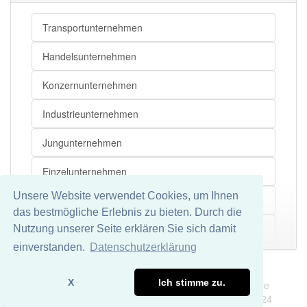
Unternehmensziel
Transportunternehmen
Körperschaft
Handelsunternehmen
Konzernunternehmen
Industrieunternehmen
Jungunternehmen
Einzelunternehmen
Unsere Website verwendet Cookies, um Ihnen
Großunternehmen
das bestmögliche Erlebnis zu bieten. Durch die
Medienunternehmen
Nutzung unserer Seite erklären Sie sich damit
Mehr
einverstanden.
Datenschutzerklärung
Beratungsunternehmen
Impressum
Datenschutz
X
Ich stimme zu.
Wir übernehmen keine Garantie und keine Haftung für die
Chemieunternehmen
Richtigkeit und Vollständigkeit dieser Seite. DDDEasy 2024