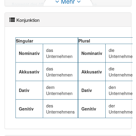
Mehr
Aggregat des öffentlichen Sektors öffentliche
Unternehmen, Körperschaften des Privatrechts und
Anstalten des öffentlichen Rechts
Konjunktion
(Kommunalunternehmen); sie stellen eine Mischform dar
und unterliegen – wie auch Vereine – meist dem
Kostendeckungsprinzip.
Mehr lesen
Singular
Plural
das
die
Nominativ
Nominativ
Unternehmen
Unternehmen
das
die
Akkusativ
Akkusativ
Unternehmen
Unternehmen
dem
den
Dativ
Dativ
Unternehmen
Unternehmen
des
der
Genitiv
Genitiv
Unternehmens
Unternehmen