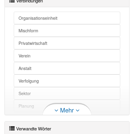
Verbindungen
Unternehmen
Betrieb
Unternehmen
Firma
Organisationseinheit
Mischform
Unternehmen openthesaurus
Privatwirtschaft
Verein
Anstalt
Verfolgung
Sektor
Planung
Mehr
Aggregat
Verwandte Wörter
Privatrecht