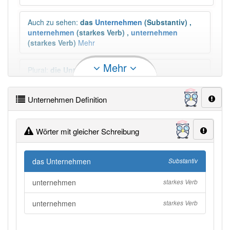
Auch zu sehen
:
das
Unternehmen
(Substantiv)
,
unternehmen
(starkes Verb)
,
unternehmen
(starkes Verb)
Mehr
Mehr
Plural
:
die Unternehmen
Unternehmen Definition
Duden geprüft:
Unternehmen Duden
Unternehmen Wiktionary
Wörter mit gleicher Schreibung
PowerIndex:
8 841
das Unternehmen
Substantiv
unternehmen
starkes Verb
Häufigkeit: 8 von 10
unternehmen
starkes Verb
Wörter mit Endung
-unternehmen
: 65