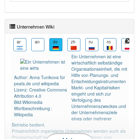
Wörter mit Endung
-unternehmen
aber mit einem
anderen Artikel
das
: 0
Unternehmen Wiki
88% unserer Spielapp-Nutzer haben den Artikel
korrekt erraten.
ast
ar
an
de
zh
ru
ro
pl
Ein Unternehmen ist eine
wirtschaftlich selbständige
Organisationseinheit, die mit
Hilfe von Planungs- und
Author: Anna Tunikova für
Entscheidungsinstrumenten
peats.de und wikipedia
Markt- und Kapitalrisiken
Lizenz: Creative Commons
eingeht und sich zur
Attribution 4.0
Verfolgung des
Bild:Wikimedia
Unternehmenszweckes und
Wortbeschreibung :
der Unternehmensziele
Wikipedia
eines oder mehrerer
Betriebe bedient.
Privatrechtlich organisierte Unternehmen werden auch als
Privatwirtschaft bezeichnet. Dagegen gehören zum