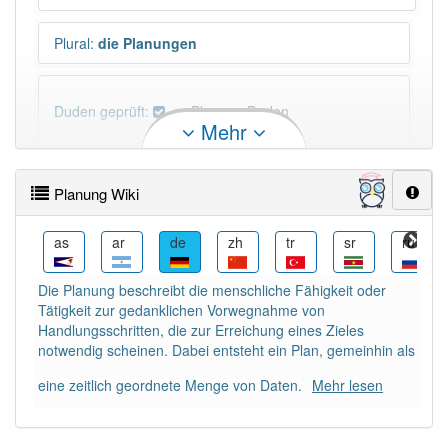
Plural
:
die Planungen
Duden geprüft:
Planung Duden
Mehr
Planung Wiktionary
Planung Wiki
×
Wörter, die mit "-
ung
" enden, haben fast immer
Artikel:
die
.
da
as
ar
de
zh
tr
sr
ru
Die Planung beschreibt die menschliche Fähigkeit oder
DER:
127
Ausnahmen
Tätigkeit zur gedanklichen Vorwegnahme von
Beispiele
Handlungsschritten, die zur Erreichung eines Zieles
DIE:
11 043
notwendig scheinen. Dabei entsteht ein Plan, gemeinhin als
DAS:
2
Ausnahmen
Beispiele
eine zeitlich geordnete Menge von Daten.
Mehr lesen
PowerIndex:
892