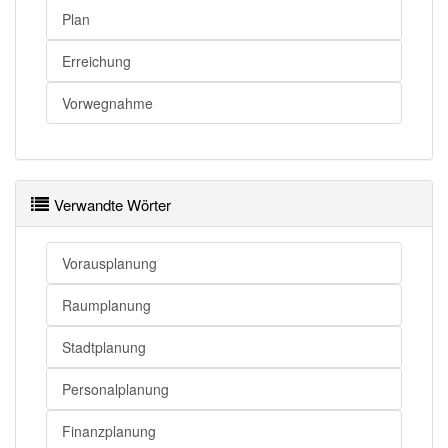
Planung
Grundriss
Plan
Erreichung
Planung
Erschaffung
Vorwegnahme
Planung
Erfindung
Planung
Kreation
Planung
Schöpfung
Verwandte Wörter
Planung
Entwicklung
Planung
Hervorbringung
Vorausplanung
Raumplanung
Planung openthesaurus
Stadtplanung
Personalplanung
Finanzplanung