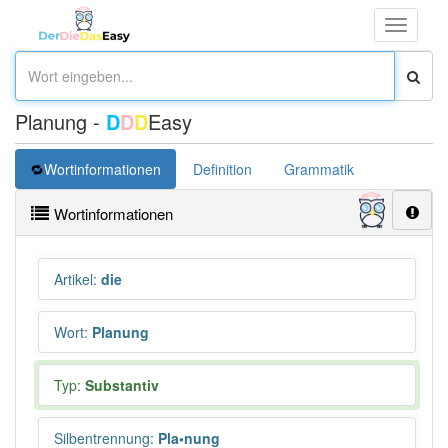
Toggle
navigati
Planung -
D
D
D
Easy
Wortinformationen
Definition
Grammatik
Synonym
Wortinformationen
Artikel
:
die
Wort
:
Planung
Typ:
Substantiv
Silbentrennung
:
Pla•nung