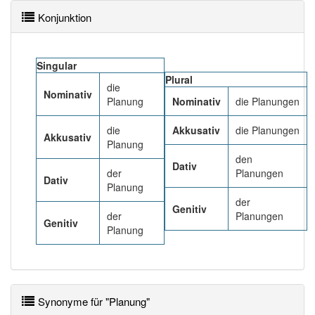
Konjunktion
Häufigkeit: 6 von 10
Singular
Wörter mit Endung
-planung
: 33
Plural
die
Nominativ
Planung
Nominativ
die Planungen
Wörter mit Endung
-planung
aber mit einem
anderen Artikel
die
: 0
die
Akkusativ
die Planungen
Akkusativ
Planung
94% unserer Spielapp-Nutzer haben den Artikel
den
Dativ
korrekt erraten.
der
Planungen
Dativ
Planung
der
Genitiv
der
Planungen
Genitiv
Planung
Synonyme für "Planung"