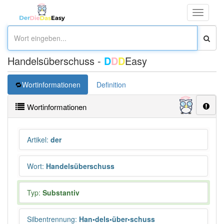
Toggle
navigati
Handelsüberschuss -
D
D
D
Easy
Wortinformationen
Definition
Wortinformationen
Artikel
:
der
Wort
:
Handelsüberschuss
Typ:
Substantiv
Silbentrennung
:
Han•dels•über•schuss