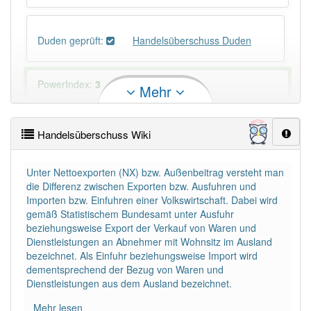
Duden geprüft:
Handelsüberschuss Duden
PowerIndex:
3
Mehr
Häufigkeit: 4 von 10
Handelsüberschuss Wiki
Wörter mit Endung
-handelsüberschuss
: 1
Unter Nettoexporten (NX) bzw. Außenbeitrag versteht man
die Differenz zwischen Exporten bzw. Ausfuhren und
Wörter mit Endung
-handelsüberschuss
aber mit
Importen bzw. Einfuhren einer Volkswirtschaft. Dabei wird
einem anderen Artikel
der
: 0
gemäß Statistischem Bundesamt unter Ausfuhr
beziehungsweise Export der Verkauf von Waren und
Dienstleistungen an Abnehmer mit Wohnsitz im Ausland
93% unserer Spielapp-Nutzer haben den Artikel
bezeichnet. Als Einfuhr beziehungsweise Import wird
korrekt erraten.
dementsprechend der Bezug von Waren und
Dienstleistungen aus dem Ausland bezeichnet.
Mehr lesen