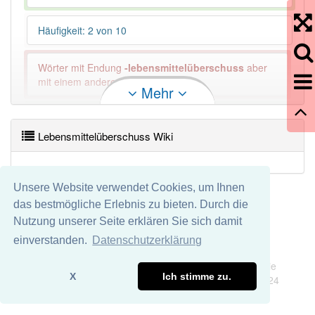
Häufigkeit: 2 von 10
Wörter mit Endung
-lebensmittelüberschuss
aber
mit einem anderen Artikel: -1
Mehr
91% unserer Spielapp-Nutzer haben den Artikel
korrekt erraten.
Lebensmittelüberschuss Wiki
Unsere Website verwendet Cookies, um Ihnen
das bestmögliche Erlebnis zu bieten. Durch die
Nutzung unserer Seite erklären Sie sich damit
einverstanden.
Datenschutzerklärung
Impressum
Datenschutz
Wir übernehmen keine Garantie und keine Haftung für die
X
Ich stimme zu.
Richtigkeit und Vollständigkeit dieser Seite. DDDEasy 2024