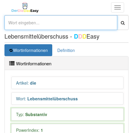
Toggle
navigati
Lebensmittelüberschuss -
D
D
D
Easy
Wortinformationen
Definition
Wortinformationen
Artikel
:
die
Wort
:
Lebensmittelüberschuss
Typ:
Substantiv
PowerIndex:
1