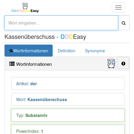
Toggle
navigati
Kassenüberschuss -
D
D
D
Easy
Wortinformationen
Definition
Synonyme
Wortinformationen
Artikel
:
der
Wort
:
Kassenüberschuss
Typ:
Substantiv
PowerIndex:
1