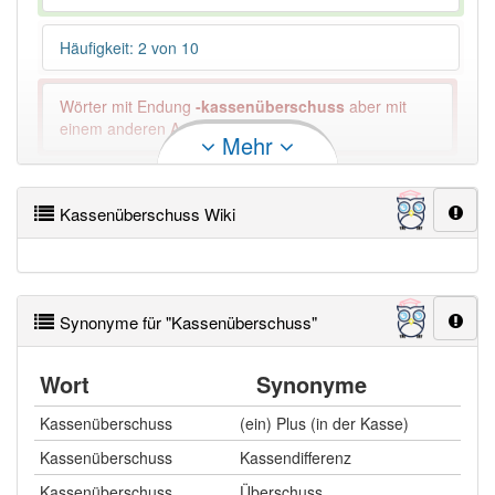
Häufigkeit: 2 von 10
Wörter mit Endung
-kassenüberschuss
aber mit
einem anderen Artikel: -1
Mehr
98% unserer Spielapp-Nutzer haben den Artikel
korrekt erraten.
Kassenüberschuss Wiki
Synonyme für "Kassenüberschuss"
Wort
Synonyme
Kassenüberschuss
(ein) Plus (in der Kasse)
Kassenüberschuss
Kassendifferenz
Kassenüberschuss
Überschuss