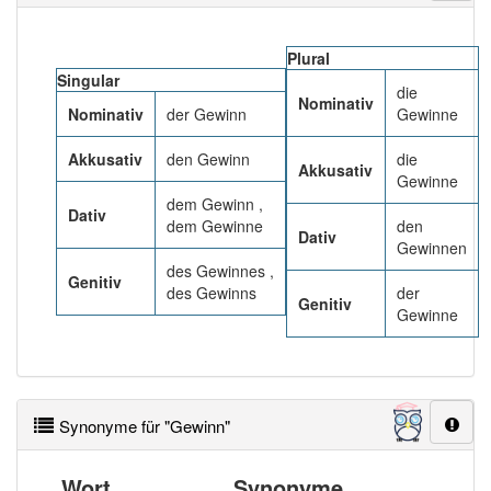
99% unserer Spielapp-Nutzer haben den Artikel
korrekt erraten.
Plural
Singular
die
Nominativ
Nominativ
der Gewinn
Gewinne
Akkusativ
den Gewinn
die
Akkusativ
Gewinne
dem Gewinn ,
Dativ
dem Gewinne
den
Dativ
Gewinnen
des Gewinnes ,
Genitiv
des Gewinns
der
Genitiv
Gewinne
Synonyme für "Gewinn"
Wort
Synonyme