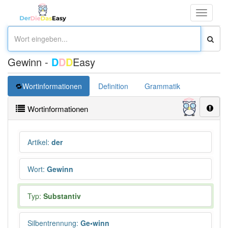
Toggle
navigati
Gewinn -
D
D
D
Easy
Wortinformationen
Definition
Grammatik
Synonym
Wortinformationen
Artikel
:
der
Wort
:
Gewinn
Typ:
Substantiv
Silbentrennung
:
Ge•winn