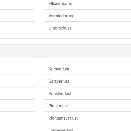
Miese
Ellipsenbahn
Minus
Verminderung
Unterschuss
Unterschuss
Defizit
Ellipse (rhet., ling.)
Weglassung
Kursverlust
Auslassung
Streichung
Satzverlust
Wegfall
Punktverlust
Entfall
Blutverlust
Fortfall
Identitätsverlust
Jahresverlust