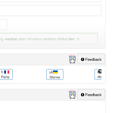
ung
-verlust
aber mit einem anderen Artikel
der
: 0
Feedback
fr
uk
ne
Perte
Збитки
नोक्सान
Feedback