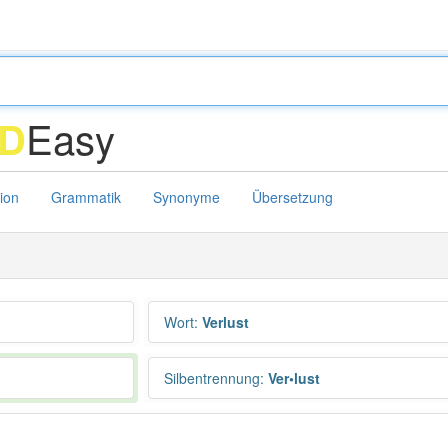
Easy
D
tion
Grammatik
Synonyme
Übersetzung
Wort
:
Verlust
Silbentrennung
:
Ver•lust