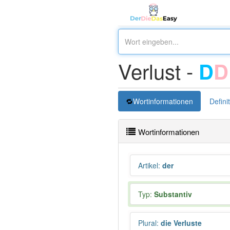
Verlust -
D
D
Wortinformationen
Defini
Wortinformationen
Artikel
:
der
Typ:
Substantiv
Plural
:
die Verluste