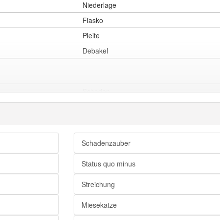
Niederlage
Fiasko
Pleite
Debakel
Schaden
Aderlass
Schädigung
Schadenzauber
Fehlbetrag
Status quo minus
Verlustgeschäft
Streichung
Einbuße
Miesekatze
Nachteil