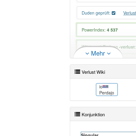
Duden geprüft:
Verlus
PowerIndex:
4 537
Wörter mit Endung
-verlust
Mehr
84% unserer Spielapp-Nutzer
Verlust Wiki
ne
io
नोक्सान
Perdajo
Konjunktion
Singular