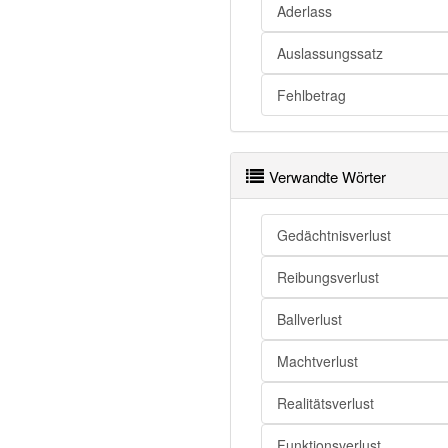
Verlust
Aderlass
Verlust
Auslassungssatz
Verlust
Fehlbetrag
Verlust
Verwandte Wörter
Verlust
Verlust
Gedächtnisverlust
Verlust
Verlust
Reibungsverlust
Verlust
Ballverlust
Verlust
Machtverlust
Verlust
Realitätsverlust
Verlust openthesaurus
Funktionsverlust