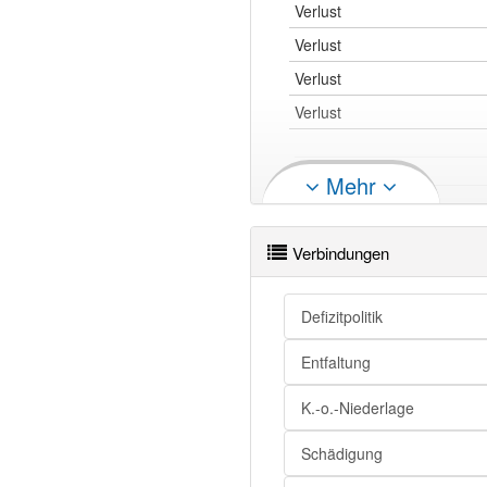
Verlust
Verlust
Verlust
Verlust
Mehr
Verlust
Verlust
Verbindungen
Verlust
Defizitpolitik
Verlust
Entfaltung
Verlust
K.-o.-Niederlage
Verlust
Schädigung
Verlust