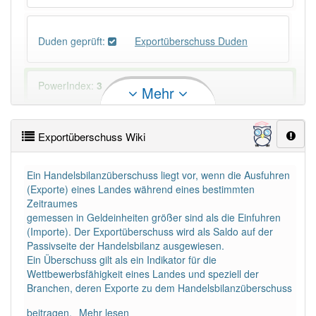
Duden geprüft:
Exportüberschuss Duden
PowerIndex:
3
Mehr
Häufigkeit: 4 von 10
Exportüberschuss Wiki
Wörter mit Endung
-exportüberschuss
: 1
Ein Handelsbilanzüberschuss liegt vor, wenn die Ausfuhren
(Exporte) eines Landes während eines bestimmten
Wörter mit Endung
-exportüberschuss
aber mit
Zeitraumes
einem anderen Artikel
der
: 0
gemessen in Geldeinheiten größer sind als die Einfuhren
(Importe). Der Exportüberschuss wird als Saldo auf der
Passivseite der Handelsbilanz ausgewiesen.
97% unserer Spielapp-Nutzer haben den Artikel
Ein Überschuss gilt als ein Indikator für die
korrekt erraten.
Wettbewerbsfähigkeit eines Landes und speziell der
Branchen, deren Exporte zu dem Handelsbilanzüberschuss
beitragen.
Mehr lesen