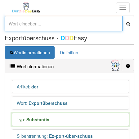
Toggle
navigati
Exportüberschuss -
D
D
D
Easy
Wortinformationen
Definition
Wortinformationen
Artikel
:
der
Wort
:
Exportüberschuss
Typ:
Substantiv
Silbentrennung
:
Ex•port•über•schuss