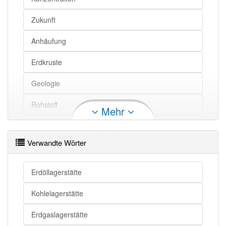
Zukunft
Anhäufung
Erdkruste
Geologie
Rohstoff
Mehr
Abbau
Verwandte Wörter
Bergbau
Gestein
Erdöllagerstätte
Erz
Kohlelagerstätte
Erdgaslagerstätte