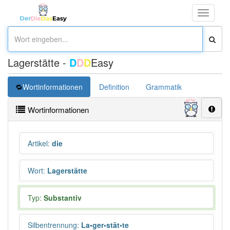
Toggle
navigati
Lagerstätte -
D
D
D
Easy
Wortinformationen
Definition
Grammatik
Synonym
Wortinformationen
Artikel
:
die
Wort
:
Lagerstätte
Typ:
Substantiv
Silbentrennung
:
La•ger•stät•te