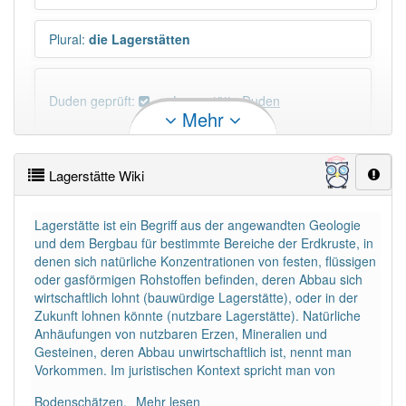
Plural
:
die Lagerstätten
Duden geprüft:
Lagerstätte Duden
Mehr
Lagerstätte Wiktionary
Lagerstätte Wiki
PowerIndex:
449
Lagerstätte ist ein Begriff aus der angewandten Geologie
und dem Bergbau für bestimmte Bereiche der Erdkruste, in
Häufigkeit: 4 von 10
denen sich natürliche Konzentrationen von festen, flüssigen
oder gasförmigen Rohstoffen befinden, deren Abbau sich
Wörter mit Endung
-lagerstätte
: 8
wirtschaftlich lohnt (bauwürdige Lagerstätte), oder in der
Zukunft lohnen könnte (nutzbare Lagerstätte). Natürliche
Anhäufungen von nutzbaren Erzen, Mineralien und
Wörter mit Endung
-lagerstätte
aber mit einem
Gesteinen, deren Abbau unwirtschaftlich ist, nennt man
anderen Artikel
die
: 0
Vorkommen. Im juristischen Kontext spricht man von
Bodenschätzen.
Mehr lesen