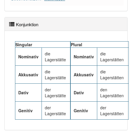
81% unserer Spielapp-Nutzer haben den Artikel
korrekt erraten.
Konjunktion
Singular
Plural
die
die
Nominativ
Nominativ
Lagerstätte
Lagerstätten
die
die
Akkusativ
Akkusativ
Lagerstätte
Lagerstätten
der
den
Dativ
Dativ
Lagerstätte
Lagerstätten
der
der
Genitiv
Genitiv
Lagerstätte
Lagerstätten