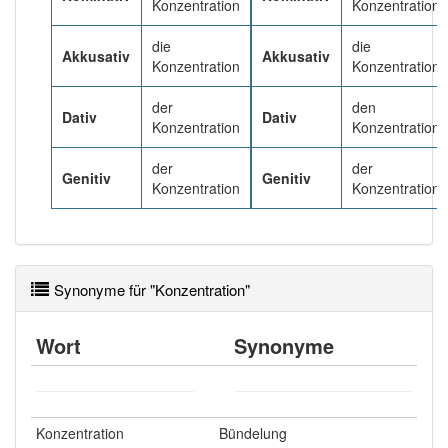
Konzentration
Konzentration
Häufigkeit: 6 von 10
die
die
Akkusativ
Akkusativ
Konzentration
Konzentration
Wörter mit Endung
-konzentration
: 9
der
den
Dativ
Dativ
Konzentration
Konzentration
Wörter mit Endung
-konzentration
aber mit einem
der
der
anderen Artikel
die
: 0
Genitiv
Genitiv
Konzentration
Konzentration
99% unserer Spielapp-Nutzer haben den Artikel
korrekt erraten.
Synonyme für "Konzentration"
Wort
Synonyme
Konzentration
Bündelung