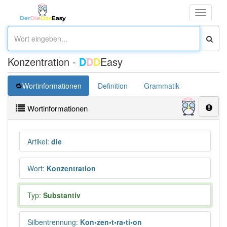
Toggle
navigati
Konzentration -
D
D
D
Easy
Wortinformationen
Definition
Grammatik
Synonym
Wortinformationen
Artikel
:
die
Wort
:
Konzentration
Typ:
Substantiv
Silbentrennung
:
Kon•zen•t•ra•ti•on