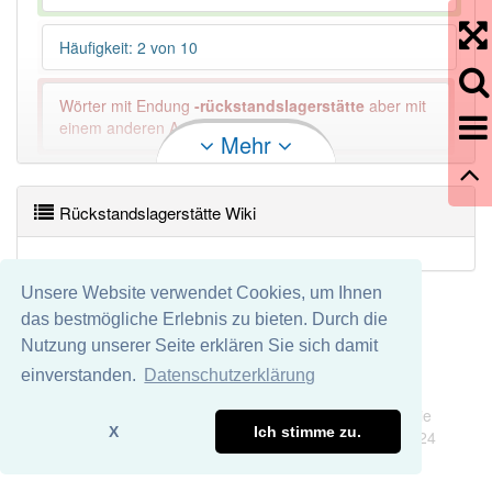
Häufigkeit: 2 von 10
Wörter mit Endung
-rückstandslagerstätte
aber mit
einem anderen Artikel: -1
Mehr
93% unserer Spielapp-Nutzer haben den Artikel
korrekt erraten.
Rückstandslagerstätte Wiki
Unsere Website verwendet Cookies, um Ihnen
das bestmögliche Erlebnis zu bieten. Durch die
Nutzung unserer Seite erklären Sie sich damit
einverstanden.
Datenschutzerklärung
Impressum
Datenschutz
Wir übernehmen keine Garantie und keine Haftung für die
X
Ich stimme zu.
Richtigkeit und Vollständigkeit dieser Seite. DDDEasy 2024