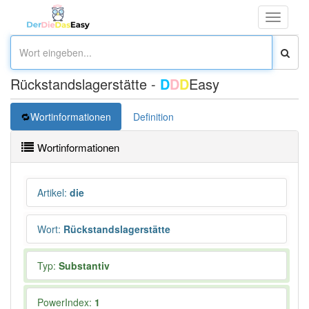
Toggle
navigati
Rückstandslagerstätte -
D
D
D
Easy
Wortinformationen
Definition
Wortinformationen
Artikel
:
die
Wort
:
Rückstandslagerstätte
Typ:
Substantiv
PowerIndex:
1