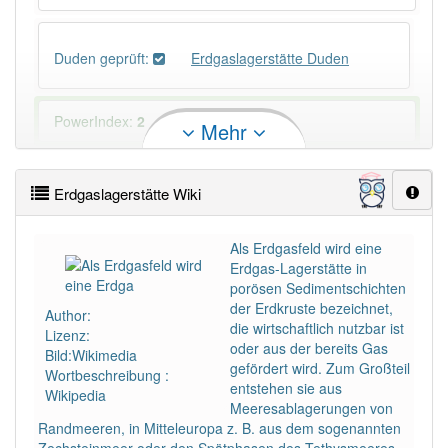
Duden geprüft:
Erdgaslagerstätte Duden
PowerIndex:
2
Mehr
Häufigkeit: 2 von 10
Erdgaslagerstätte Wiki
Wörter mit Endung
-erdgaslagerstätte
: 1
Als Erdgasfeld wird eine
Erdgas-Lagerstätte in
Wörter mit Endung
-erdgaslagerstätte
aber mit
porösen Sedimentschichten
einem anderen Artikel
die
: 0
der Erdkruste bezeichnet,
Author:
die wirtschaftlich nutzbar ist
Lizenz:
oder aus der bereits Gas
82% unserer Spielapp-Nutzer haben den Artikel
Bild:Wikimedia
gefördert wird. Zum Großteil
korrekt erraten.
Wortbeschreibung :
entstehen sie aus
Wikipedia
Meeresablagerungen von
Randmeeren, in Mitteleuropa z. B. aus dem sogenannten