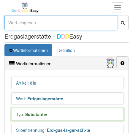
Toggle
navigati
Erdgaslagerstätte -
D
D
D
Easy
Wortinformationen
Definition
Wortinformationen
Artikel
:
die
Wort
:
Erdgaslagerstätte
Typ:
Substantiv
Silbentrennung
:
Erd•gas•la•ger•stät•te