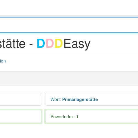
tätte -
Easy
D
D
D
tion
Wort
:
Primärlagerstätte
PowerIndex:
1