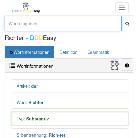
Toggle
navigati
Richter -
D
D
D
Easy
Wortinformationen
Definition
Grammatik
Synonym
Wortinformationen
Artikel
:
der
Wort
:
Richter
Typ:
Substantiv
Silbentrennung
:
Rich•ter