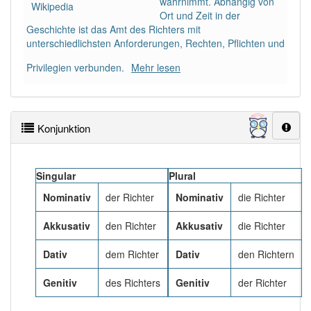
wahrnimmt. Abhängig von
99% unserer Spielapp-Nutzer haben den Artikel
Wikipedia
Ort und Zeit in der
korrekt erraten.
Geschichte ist das Amt des Richters mit
unterschiedlichsten Anforderungen, Rechten, Pflichten und
Privilegien verbunden.
Mehr lesen
Konjunktion
Singular
Plural
Nominativ
der Richter
Nominativ
die Richter
Akkusativ
den Richter
Akkusativ
die Richter
Dativ
dem Richter
Dativ
den Richtern
Genitiv
des Richters
Genitiv
der Richter