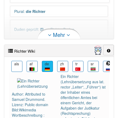
Plural
:
die Richter
Duden geprüft:
Richter Duden
Mehr
Richter Wiktionary
Richter Wiki
PowerIndex:
3 753
an
als
af
de
zh
tr
sr
ru
Häufigkeit: 8 von 10
Ein Richter
(Lehnübersetzung aus lat.
Wörter mit Endung
-richter
: 67
rector „Leiter“, „Führer“) ist
der Inhaber eines
Author: Attributed to
öffentlichen Amtes bei
Samuel Drummond.
Wörter mit Endung
-richter
aber mit einem anderen
einem Gericht, der
Lizenz: Public domain
Artikel
der
: 0
Aufgaben der Judikatur
Bild:Wikimedia
(Rechtsprechung)
Wortbeschreibung :