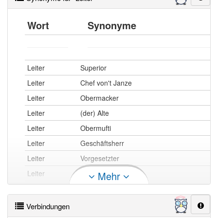
den
die
Akkusativ
Akkusativ
Wort
Synonyme
Leiter
Leiter
dem
den
Dativ
Dativ
Leiter
Leitern
Leiter
Superior
des
der
Genitiv
Genitiv
Leiter
Chef von't Janze
Leiters
Leiter
Leiter
Obermacker
Leiter
(der) Alte
Singular
Plural
Leiter
Obermufti
die
die
Nominativ
Nominativ
Leiter
Geschäftsherr
Leiter
Leitern
Leiter
Vorgesetzter
die
die
Akkusativ
Akkusativ
Leiter
Dienstvorgesetzter
Mehr
Leiter
Leitern
Leiter
Boss
der
den
Dativ
Dativ
Leiter
Prinzipal
Leiter
Leitern
Verbindungen