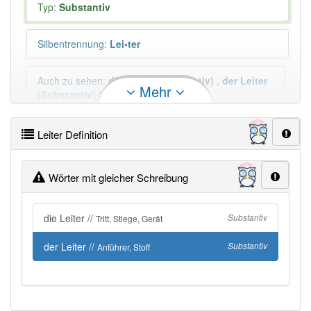
Typ:
Substantiv
Silbentrennung
:
Lei•ter
Auch zu sehen
:
die
Leiter
(Substantiv)
,
der
Leiter
Mehr
(Substantiv)
Mehr
Plural
:
die Leiter, die Leitern, die Leitern
Leiter Definition
Wörter mit gleicher Schreibung
Duden geprüft:
Leiter Duden
Leiter Wiktionary
die Leiter //
Substantiv
Tritt, Stiege, Gerät
der Leiter //
Substantiv
Anführer, Stoff
PowerIndex:
69
Häufigkeit: 8 von 10