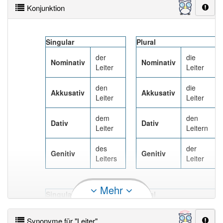
Konjunktion
Singular
Plural
der
die
Nominativ
Nominativ
Leiter
Leiter
den
die
Akkusativ
Akkusativ
Leiter
Leiter
dem
den
Dativ
Dativ
Leiter
Leitern
des
der
Genitiv
Genitiv
Leiters
Leiter
Mehr
Singular
Plural
der
die
Nominativ
Nominativ
Leiter
Leiter
Synonyme für "Leiter"