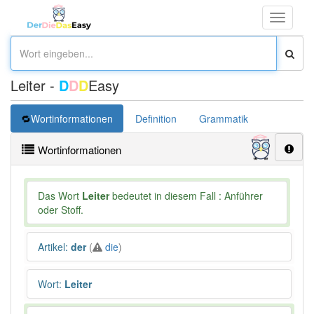
Toggle
navigati
Leiter -
D
D
D
Easy
Wortinformationen
Definition
Grammatik
Synonym
Wortinformationen
Das Wort
Leiter
bedeutet in diesem Fall : Anführer
oder Stoff.
Artikel
:
der
(
die
)
Wort
:
Leiter