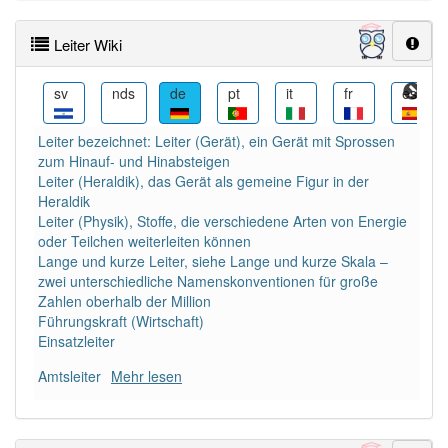
Wörter mit Endung
-leiter
: 111
Leiter Wiki
Wörter mit Endung
-leiter
aber mit einem anderen
es
sv
nds
de
pt
it
fr
es
Artikel: 61
Leiter bezeichnet: Leiter (Gerät), ein Gerät mit Sprossen
93% unserer Spielapp-Nutzer haben den Artikel
zum Hinauf- und Hinabsteigen
korrekt erraten.
Leiter (Heraldik), das Gerät als gemeine Figur in der
Heraldik
Leiter (Physik), Stoffe, die verschiedene Arten von Energie
oder Teilchen weiterleiten können
Lange und kurze Leiter, siehe Lange und kurze Skala –
zwei unterschiedliche Namenskonventionen für große
Zahlen oberhalb der Million
Führungskraft (Wirtschaft)
Einsatzleiter
Amtsleiter
Mehr lesen