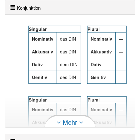
Normungsorganisation erarbeiteten Normen werden als
Konjunktion
DIN-Normen bezeichnet.
Mehr lesen
Singular
Plural
Nominativ
das DIN
Nominativ
—
Akkusativ
das DIN
Akkusativ
—
Dativ
dem DIN
Dativ
—
Genitiv
des DIN
Genitiv
—
Singular
Plural
Nominativ
das DIN
Nominativ
—
Mehr
Akkusativ
das DIN
Akkusativ
—
Dativ
dem DIN
Dativ
—