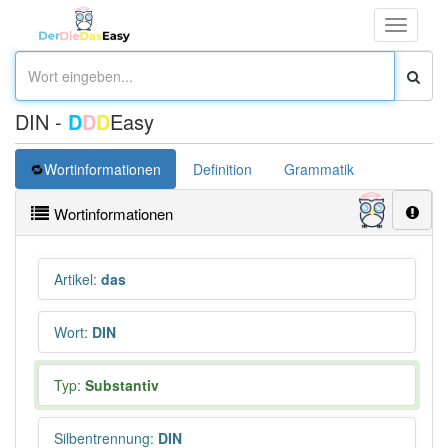
Toggle
navigati
DIN -
D
D
D
Easy
Wortinformationen
Definition
Grammatik
Synonym
Wortinformationen
Artikel
:
das
Wort
:
DIN
Typ:
Substantiv
Silbentrennung
:
DIN