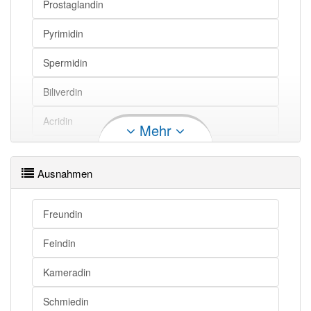
Prostaglandin
Pyrimidin
Spermidin
Biliverdin
Acridin
Mehr
Benzidin
Ausnahmen
Toluidin
Properdin
Freundin
Hesperidin
Feindin
Xylidin
Kameradin
Elaidin
Schmiedin