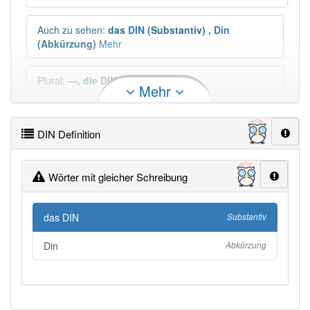
Auch zu sehen
:
das
DIN
(Substantiv)
,
Din
(Abkürzung)
Mehr
Plural
:
—, die DIN|die DINs
Mehr
Duden geprüft:
DIN Duden
DIN Definition
DIN Wiktionary
Wörter mit gleicher Schreibung
PowerIndex:
2
das DIN
Substantiv
Häufigkeit: 4 von 10
Din
Abkürzung
Wörter mit Endung
-din
: 24