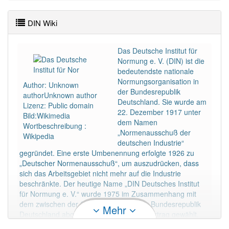
Wörter mit Endung
-din
aber mit einem anderen
Artikel: 199
DIN Wiki
88% unserer Spielapp-Nutzer haben den Artikel
korrekt erraten.
Das Deutsche Institut für
Normung e. V. (DIN) ist die
bedeutendste nationale
Normungsorganisation in
Author: Unknown
der Bundesrepublik
authorUnknown author
Deutschland. Sie wurde am
Lizenz: Public domain
22. Dezember 1917 unter
Bild:Wikimedia
dem Namen
Wortbeschreibung :
„Normenausschuß der
Wikipedia
deutschen Industrie“
gegründet. Eine erste Umbenennung erfolgte 1926 zu
„Deutscher Normenausschuß“, um auszudrücken, dass
sich das Arbeitsgebiet nicht mehr auf die Industrie
beschränkte. Der heutige Name „DIN Deutsches Institut
für Normung e. V.“ wurde 1975 im Zusammenhang mit
dem zwischen der Organisation und der Bundesrepublik
Mehr
Deutschland abgeschlossenen Normenvertrag gewählt.
Die unter der Leitung von Arbeitsausschüssen dieser