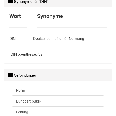
Synonyme für "DIN"
Genitiv
des DIN
Genitiv
—
Wort
Synonyme
Singular
Plural
die
die DIN , die
Nominativ
Nominativ
DIN
Deutsches Institut für Normung
DIN
DINs
die
die DIN , die
Akkusativ
Akkusativ
DIN openthesaurus
DIN
DINs
der
den DIN ,
Dativ
Dativ
DIN
den DINs
Verbindungen
der
der DIN ,
Genitiv
Genitiv
DIN
der DINs
Norm
Bundesrepublik
Leitung