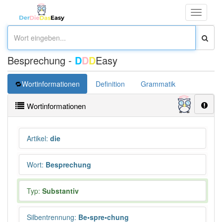
Toggle
navigati
Besprechung -
D
D
D
Easy
Wortinformationen
Definition
Grammatik
Synonym
Wortinformationen
Artikel
:
die
Wort
:
Besprechung
Typ:
Substantiv
Silbentrennung
:
Be•spre•chung