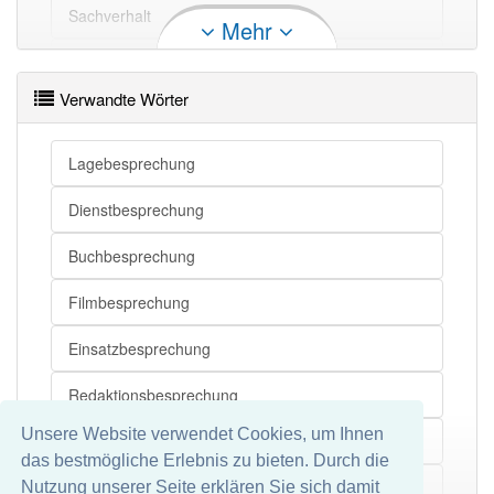
Besprechung
Versammlung
Sachverhalt
Mehr
Besprechung
Verhandlung
Meeting
Verwandte Wörter
Besprechung
Dialog
Lagebesprechung
Besprechung
Rücksprache
Dienstbesprechung
Besprechung openthesaurus
Buchbesprechung
Filmbesprechung
Einsatzbesprechung
Redaktionsbesprechung
Unsere Website verwendet Cookies, um Ihnen
Schlussbesprechung
das bestmögliche Erlebnis zu bieten. Durch die
Arbeitsbesprechung
Nutzung unserer Seite erklären Sie sich damit