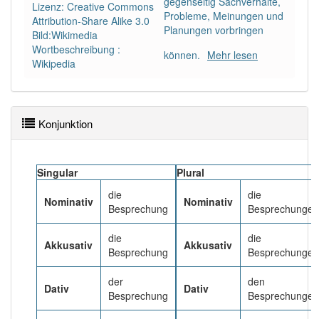
gegenseitig Sachverhalte,
Lizenz: Creative Commons
Probleme, Meinungen und
Attribution-Share Alike 3.0
Planungen vorbringen
Häufigkeit: 4 von 10
Bild:Wikimedia
Wortbeschreibung :
können.
Mehr lesen
Wikipedia
Wörter mit Endung
-besprechung
: 10
Wörter mit Endung
-besprechung
aber mit einem
anderen Artikel
die
: 0
Konjunktion
85% unserer Spielapp-Nutzer haben den Artikel
Singular
korrekt erraten.
Plural
die
die
Nominativ
Nominativ
Besprechung
Besprechungen
die
die
Akkusativ
Akkusativ
Besprechung
Besprechungen
der
den
Dativ
Dativ
Besprechung
Besprechungen