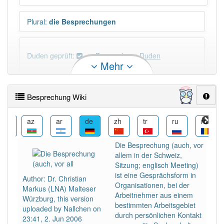
Plural
:
die Besprechungen
Duden geprüft:
Besprechung Duden
Mehr
Besprechung Wiktionary
Besprechung Wiki
×
Wörter, die mit "-
ung
" enden, haben fast immer
Artikel:
die
.
bew
az
ar
de
zh
tr
ru
ro
Die Besprechung (auch, vor
DER:
127
Ausnahmen
allem in der Schweiz,
Beispiele
Sitzung; englisch Meeting)
DIE:
11 043
ist eine Gesprächsform in
Author: Dr. Christian
Organisationen, bei der
DAS:
2
Ausnahmen
Markus (LNA) Malteser
Beispiele
Arbeitnehmer aus einem
Würzburg, this version
bestimmten Arbeitsgebiet
uploaded by Nallchen on
durch persönlichen Kontakt
23:41, 2. Jun 2006
PowerIndex:
121